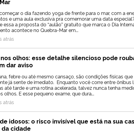
-Mar
começar o dia fazendo yoga de frente para o mar, com a ene
ntos e uma aula exclusiva pra comemorar uma data especial?
 essa a proposta do “aulão” gratuito que marca o Dia Intern
ento acontece no Quebra-Mar em...
 atrás
nos olhos: esse detalhe silencioso pode roub
m dar aviso
una, febre ou até mesmo cansaço, são condições físicas que
gente já sente de imediato. Enquanto você corre entre ônibus 
as até tarde e uma rotina acelerada, talvez nunca tenha medi
s olhos. E esse pequeno exame, que dura...
 atrás
e idosos: o risco invisível que está na sua ca
s da cidade