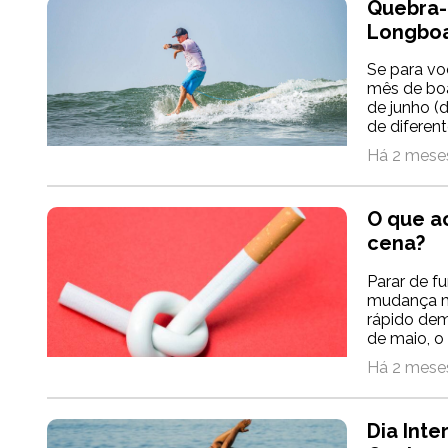
Quebra-
Longbo
Se para vo
mês de boa
de junho (
de diferent
Há 2 meses
O que a
cena?
Parar de f
mudança ma
rápido dem
de maio, o
Há 2 meses
Dia Inte