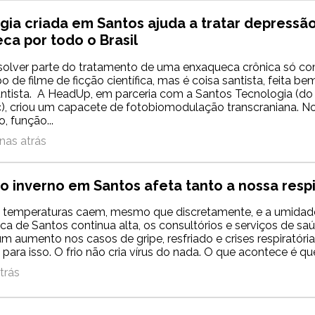
gia criada em Santos ajuda a tratar depressã
ca por todo o Brasil
solver parte do tratamento de uma enxaqueca crônica só co
 de filme de ficção científica, mas é coisa santista, feita bem
ntista. A HeadUp, em parceria com a Santos Tecnologia (do
), criou um capacete de fotobiomodulação transcraniana. 
, função...
nas atrás
o inverno em Santos afeta tanto a nossa resp
 temperaturas caem, mesmo que discretamente, e a umidad
ica de Santos continua alta, os consultórios e serviços de sa
m aumento nos casos de gripe, resfriado e crises respiratórias
ara isso. O frio não cria vírus do nada. O que acontece é que
trás