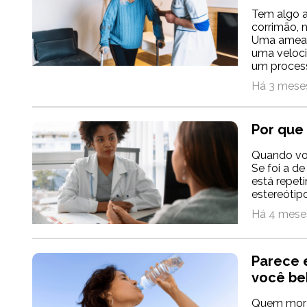
Tem algo a
corrimão, 
Uma ameaça
uma veloci
um process
Há 3 meses
Por que
Quando vo
Se foi a d
está repet
estereótipo
Há 4 meses
Parece 
você be
Quem mora 