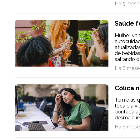
Há 5 meses
Saúde f
Mulher, va
autocuidado
atualizada
de bebidas
saltando de
Há 6 meses
Cólica n
Tem dias q
toca e a vi
pontada ag
desmaio imi
Há 6 meses