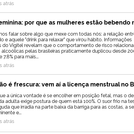
 atrás
eminina: por que as mulheres estão bebendo 
mos falar sobre algo que mexe com todas nós: a relação entr
 e aquele "drink para relaxar" que virou hábito. Informações
s do Vigitel revelam que o comportamento de risco relacion
 alcoólicas pelas brasileiras praticamente duplicou desde 20
 7,8% para mais...
 atrás
ão é frescura: vem aí a licença menstrual no B
ue a única vontade é se encolher em posição fetal, mas o d
da adulta exige postura de quem está 100%. O suor frio na tes
uda que irradia na parte baixa da barriga para as costas, a 
nente e...
 atrás