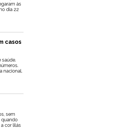
hegaram às
no dia 22
em casos
 saúde.
números.
a nacional.
os, sem
, quando
 cor lilás