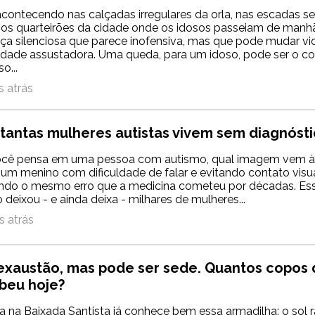
contecendo nas calçadas irregulares da orla, nas escadas s
nos quarteirões da cidade onde os idosos passeiam de manh
 silenciosa que parece inofensiva, mas que pode mudar v
dade assustadora. Uma queda, para um idoso, pode ser o 
o...
 atrás
 tantas mulheres autistas vivem sem diagnóst
cê pensa em uma pessoa com autismo, qual imagem vem à
e um menino com dificuldade de falar e evitando contato visu
indo o mesmo erro que a medicina cometeu por décadas. Es
 deixou - e ainda deixa - milhares de mulheres...
 atrás
exaustão, mas pode ser sede. Quantos copos
beu hoje?
na Baixada Santista já conhece bem essa armadilha: o sol 