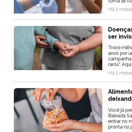
toma as rua
Há 5 meses
Doenças 
ser invis
Treze milh
anos por u
campanha n
raros". Aqu
Há 5 meses
Aliment
deixand
Você já pe
Baixada Sa
entrar no m
pronta no j