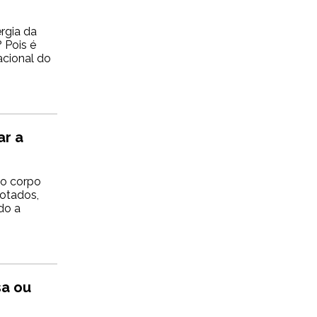
rgia da
 Pois é
acional do
ar a
 o corpo
lotados,
do a
sa ou