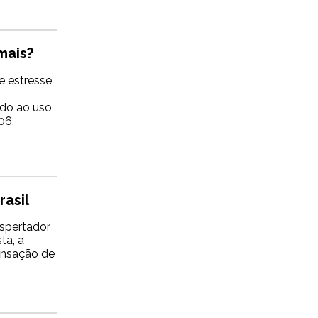
mais?
e estresse,
ado ao uso
06,
rasil
espertador
ta, a
sensação de