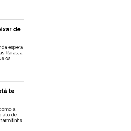
eixar de
inda espera
as Raras, a
ue os
tá te
 como a
o ato de
 marmitinha