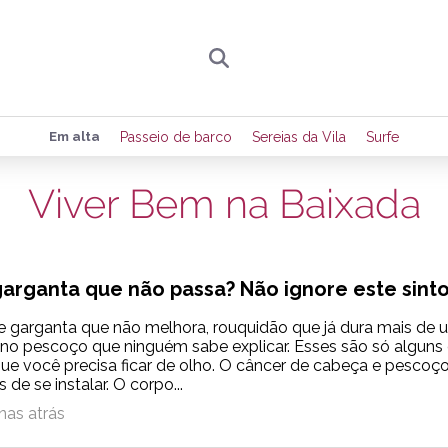
Preencha seus dados para receber toda sexta-
Em alta
Passeio de barco
Sereias da Vila
Surfe
de eventos e notícias da região.
Viver Bem na Baixada
Quero receber novidad
garganta que não passa? Não ignore este sin
 garganta que não melhora, rouquidão que já dura mais de
no pescoço que ninguém sabe explicar. Esses são só alguns
ue você precisa ficar de olho. O câncer de cabeça e pesco
s de se instalar. O corpo...
nas atrás