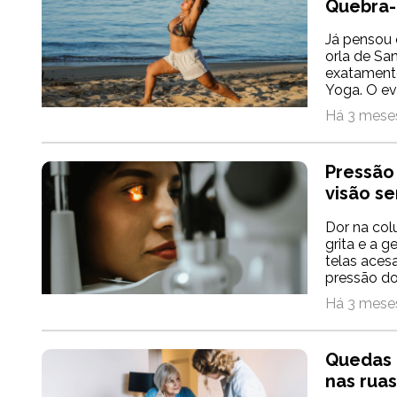
Quebra
Já pensou 
orla de Sa
exatamente
Yoga. O ev
Há 3 meses
Pressão 
visão se
Dor na col
grita e a 
telas aces
pressão do
Há 3 meses
Quedas d
nas rua