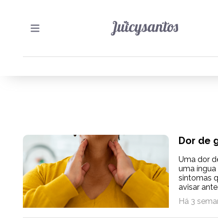
Dor de 
Uma dor de
uma íngua 
sintomas q
avisar ante
Há 3 sema