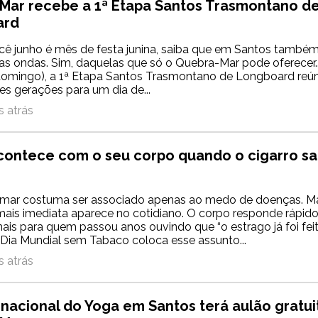
Mar recebe a 1ª Etapa Santos Trasmontano d
ard
cê junho é mês de festa junina, saiba que em Santos também 
s ondas. Sim, daquelas que só o Quebra-Mar pode oferecer..
domingo), a 1ª Etapa Santos Trasmontano de Longboard reúne
es gerações para um dia de...
 atrás
contece com o seu corpo quando o cigarro sa
umar costuma ser associado apenas ao medo de doenças. M
is imediata aparece no cotidiano. O corpo responde rápido
ais para quem passou anos ouvindo que “o estrago já foi feit
 Dia Mundial sem Tabaco coloca esse assunto...
 atrás
rnacional do Yoga em Santos terá aulão gratui