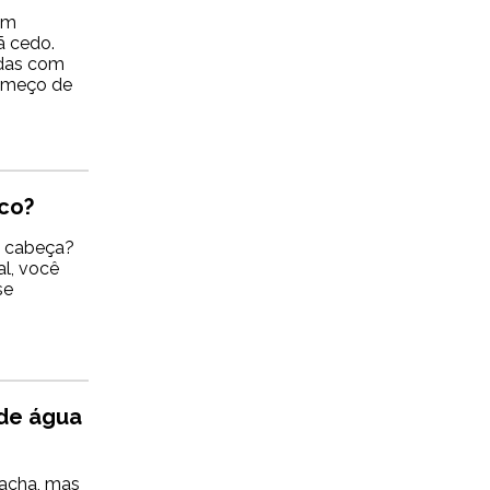
em
ã cedo.
idas com
começo de
ico?
 cabeça?
al, você
se
 de água
racha, mas