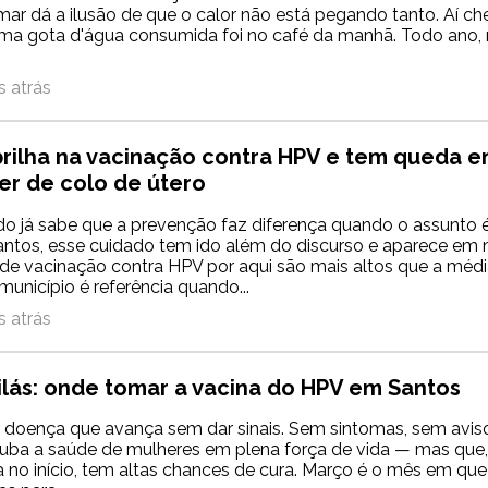
 mar dá a ilusão de que o calor não está pegando tanto. Aí c
tima gota d'água consumida foi no café da manhã. Todo ano, 
 atrás
brilha na vacinação contra HPV e tem queda 
er de colo de útero
 já sabe que a prevenção faz diferença quando o assunto é
ntos, esse cuidado tem ido além do discurso e aparece em 
 de vacinação contra HPV por aqui são mais altos que a médi
 município é referência quando...
 atrás
ilás: onde tomar a vacina do HPV em Santos
 doença que avança sem dar sinais. Sem sintomas, sem avis
ouba a saúde de mulheres em plena força de vida — mas que
 no início, tem altas chances de cura. Março é o mês em que a