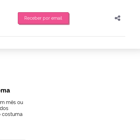
Receber por email
Pesquisar
Compartilhar
feira de manhã o resumo
Copiar o link
Enviar por Whatsapp
Publicar no Facebook
es
toma
Publicar no X
 um mês ou
 dos
ço costuma