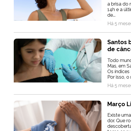
a brisa do
14h e a úl
de...
Há 5 meses
Santos 
de cânc
Todo mundo
Mas, em Sa
Os índices
Por isso, o
Há 5 meses
Março L
Existe uma
dor. Que r
descoberta