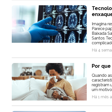
Tecnolo
enxaque
Imagina re
Parece papo
Baixada Sa
Santos Tec
complicado
Há 4 sema
Por que 
Quando as
característ
registram u
um motivo p
Há 1 mês a