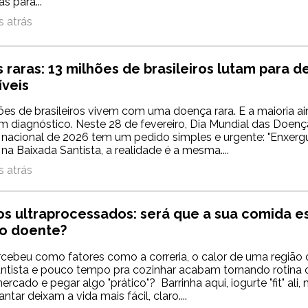
s para...
 atrás
raras: 13 milhões de brasileiros lutam para d
íveis
ões de brasileiros vivem com uma doença rara. E a maioria a
m diagnóstico. Neste 28 de fevereiro, Dia Mundial das Doenç
acional de 2026 tem um pedido simples e urgente: "Enxerg
i na Baixada Santista, a realidade é a mesma....
 atrás
os ultraprocessados: será que a sua comida es
o doente?
rcebeu como fatores como a correria, o calor de uma região
ntista e pouco tempo pra cozinhar acabam tornando rotina 
ercado e pegar algo "prático"? Barrinha aqui, iogurte "fit" ali,
antar deixam a vida mais fácil, claro....