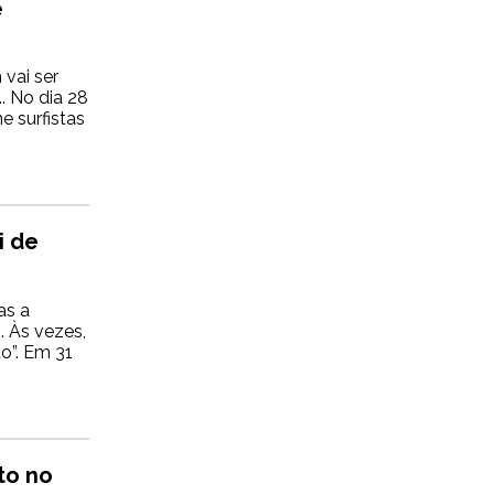
e
vai ser
. No dia 28
 surfistas
i de
as a
. Às vezes,
o”. Em 31
to no