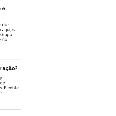
o e
m luz.
 aqui, na
 Grupo
Nome
iração?
e
úde
. E existe
...