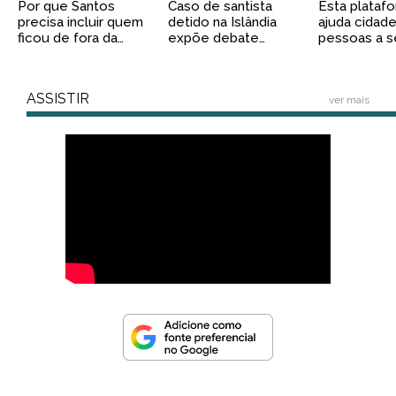
Por que Santos
Caso de santista
Esta plataf
precisa incluir quem
detido na Islândia
ajuda cidad
ficou de fora da
expõe debate
pessoas a s
revolução digital
global sobre caça às
prepararem 
baleias
eventos cli
extremos
ASSISTIR
ver mais