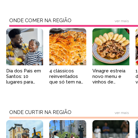
ONDE COMER NA REGIÃO
ver mais
Dia dos Pais em
4 clássicos
Vinagre estreia
1
Santos: 10
reinventados
novo menu e
d
lugares para
que só tem na
vinhos de
v
celebrar a data
Cantina Babbo
produtores
em família
Américo
independentes
ONDE CURTIR NA REGIÃO
ver mais