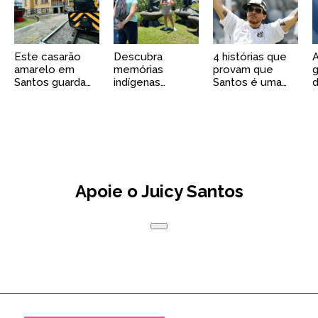
Este casarão
Descubra
4 histórias que
amarelo em
memórias
provam que
g
Santos guarda
indígenas
Santos é uma
d
um museu
esquecidas em
capital do rock
premiado que
Santos neste
S
pouca gente
tour gratuito
G
conhece
Apoie o Juicy Santos