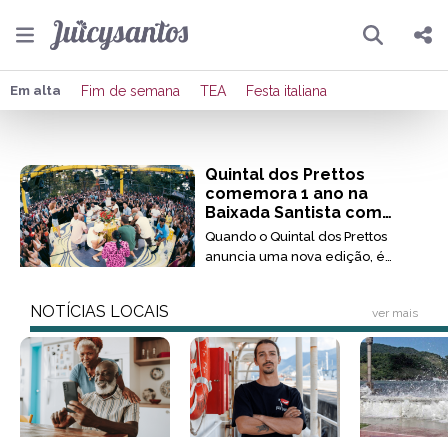
Pesquisar
Compartilhar
Em alta
Fim de semana
TEA
Festa italiana
Copiar o link
Quintal dos Prettos
Enviar por Whatsapp
comemora 1 ano na
Baixada Santista com
edição especial
Publicar no Facebook
Quando o Quintal dos Prettos
anuncia uma nova edição, é
melhor correr! Porque ingresso e
Publicar no X
"depois eu vejo" raramente fazem
NOTÍCIAS LOCAIS
ver mais
uma boa dupla.