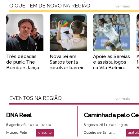
O QUE TEM DE NOVO NA REGIÃO
ver mais
Três décadas
Nova lei em
Apoie as Sereias
A
de punk: The
Santos tenta
e assista jogos
f
Bombers lançam
resolver barreira
na Vila Belmiro
S
álbum ao vivo
invisível para
de graça
Noite Alucinante
famílias atípicas
EVENTOS NA REGIÃO
ver mais
DNA Real
8 agosto 26 | 10:00 - 12:00
8 agosto 26 | 10:00 - 13:00
Museu Pelé
Outeiro de Santa Catarina