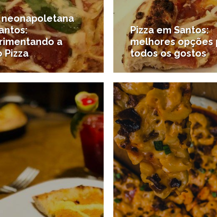
a neonapoletana
antos:
Pizza em Santos:
rimentando a
melhores opções 
 Pizza
todos os gostos
22/03/2019
ades gastronômicas
#Onde comer