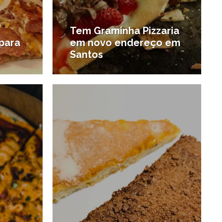
Tem Graminha Pizzaria
para
em novo endereço em
Santos
2/11/2018
24/10/2018
#Restaurantes