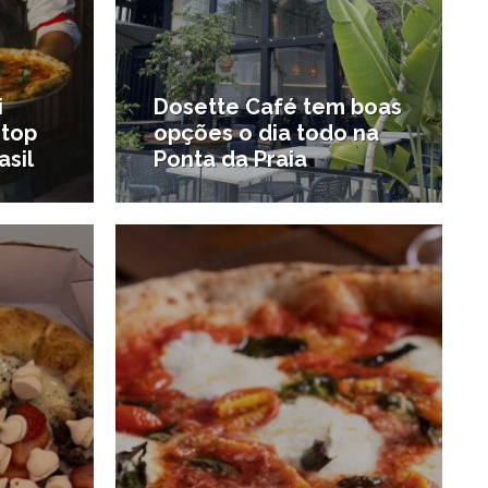
i
Dosette Café tem boas
 top
opções o dia todo na
asil
Ponta da Praia
2/07/2024
23/04/2024
#Além do cará