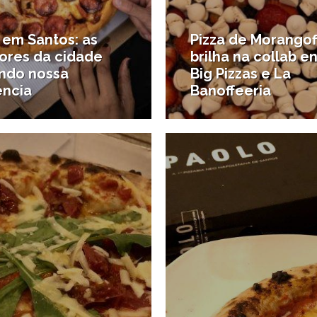
 em Santos: as
Pizza de Morango
ores da cidade
brilha na collab e
ndo nossa
Big Pizzas e La
ência
Banoffeeria
11/08/2020
1
comer
#Onde comer