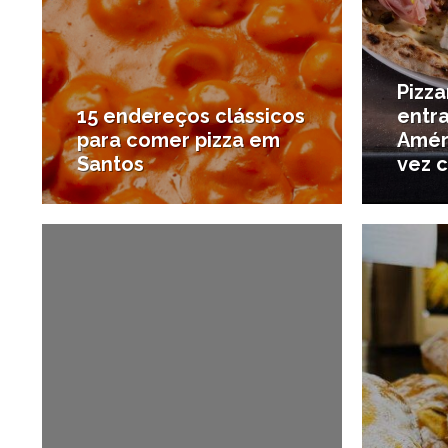
Pizza
15 endereços clássicos
entra
para comer pizza em
Améri
Santos
vez 
28/05/2025
#Destaques
#Onde 