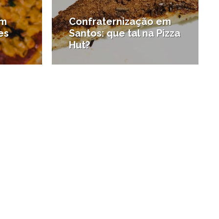
em
Confraternização em
es
Santos: que tal na Pizza
Hut?
#Onde comer