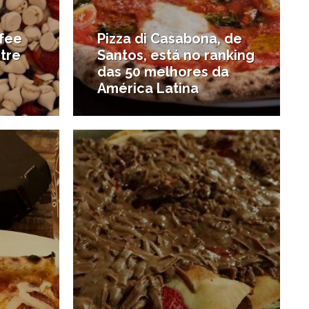
ffee
Pizza di Casabona, de
ntre
Santos, está no ranking
das 50 melhores da
América Latina
0/07/2020
4/09/2019
#Novidades gastronômicas