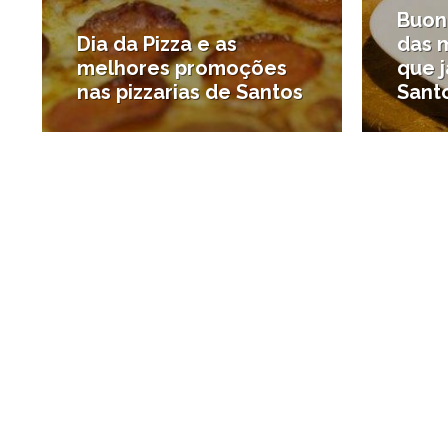
Buona
Dia da Pizza e as
das 
melhores promoções
que 
nas pizzarias de Santos
Sant
#Onde comer
#Resta