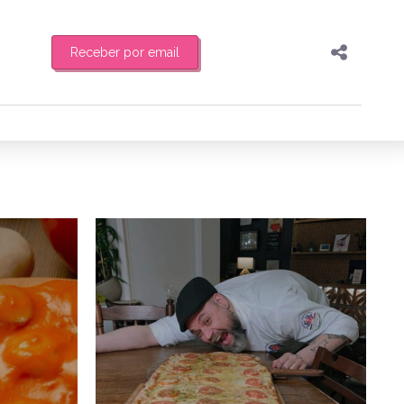
Receber por email
Pesquisar
Compartilhar
feira de manhã o resumo
Copiar o link
Enviar por Whatsapp
5/04/2026
7/07/2025
Publicar no Facebook
es
Publicar no X