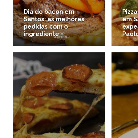
Dia do bacon em
Pizz
Santos: as melhores
em S
pedidas com o
expe
ingrediente
Paolo
9/07/2019
#Onde comer
#Novid