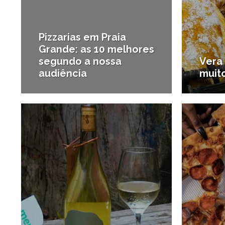
Pizzarias em Praia
Grande: as 10 melhores
segundo a nossa
Vera 
audiência
muit
18/11/2024
#Onde comer
#Além d