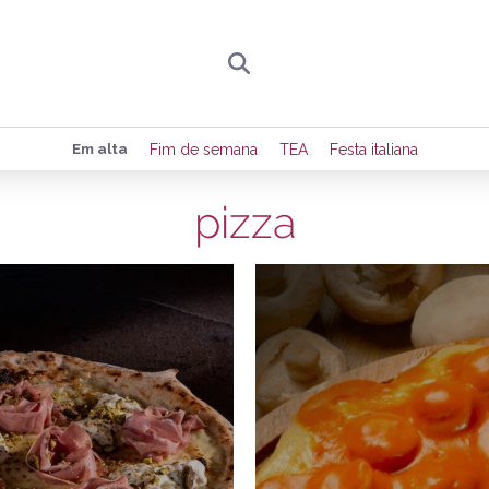
Preencha seus dados para receber toda sexta-
Em alta
Fim de semana
TEA
Festa italiana
de eventos e notícias da região.
pizza
15/05/2026
1
Quero receber novidad