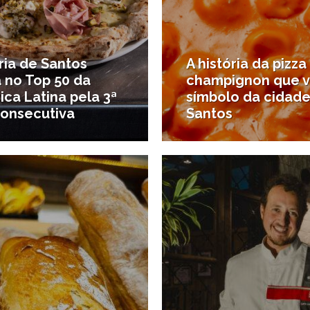
ria de Santos
A história da pizza
 no Top 50 da
champignon que v
ca Latina pela 3ª
símbolo da cidad
consecutiva
Santos
14/05/2025
1
comer
#Onde comer