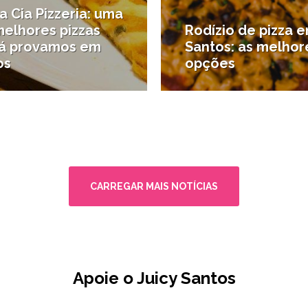
 Cia Pizzeria: uma
melhores pizzas
Rodízio de pizza 
já provamos em
Santos: as melhor
os
opções
urantes
#Onde comer
CARREGAR MAIS NOTÍCIAS
Apoie o Juicy Santos