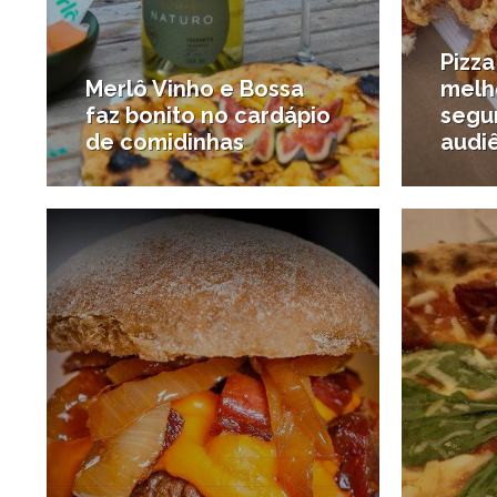
Pizza
Merlô Vinho e Bossa
melh
faz bonito no cardápio
segu
de comidinhas
audi
26/08/2020
#Destaques
#Onde 