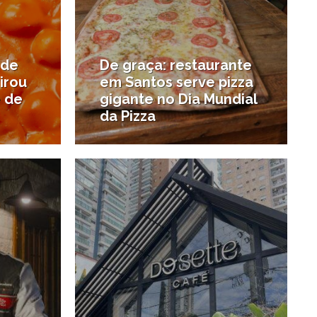
 de
De graça: restaurante
irou
em Santos serve pizza
e de
gigante no Dia Mundial
da Pizza
1/04/2025
8/04/2025
#Notícias da região