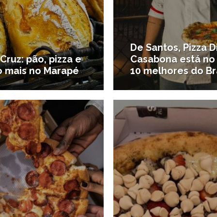
De Santos, Pizza D
Cruz: pão, pizza e
Casabona está no
o mais no Marapé
10 melhores do Br
21/08/2024
2
o cará
#Onde comer