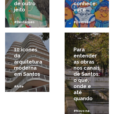
de outro
conhece
jeito
você
#Destaques
#Diversão
13/05/2026
14/04/2026
10 ícones
Para
da
entender
arquitetura
as obras
moderna
nos canais
em Santos
de Santos:
o que,
onde e
#Arte
até
quando
#Novo na