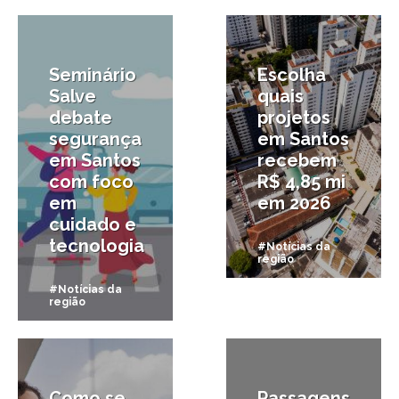
9/08/2025
17/07/2025
Seminário
Escolha
Salve
quais
debate
projetos
segurança
em Santos
em Santos
recebem
com foco
R$ 4,85 mi
em
em 2026
cuidado e
tecnologia
#Notícias da
região
#Notícias da
região
16/07/2025
10/06/2025
Como se
Passagens