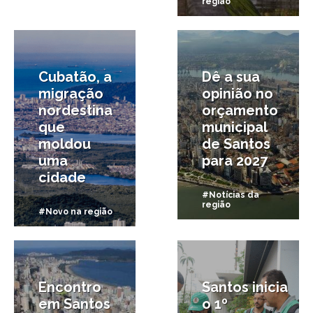
região
8/04/2026
11/03/2026
Cubatão, a
Dê a sua
migração
opinião no
nordestina
orçamento
que
municipal
moldou
de Santos
uma
para 2027
cidade
#Notícias da
região
#Novo na região
5/03/2026
6/01/2026
Encontro
Santos inicia
em Santos
o 1º