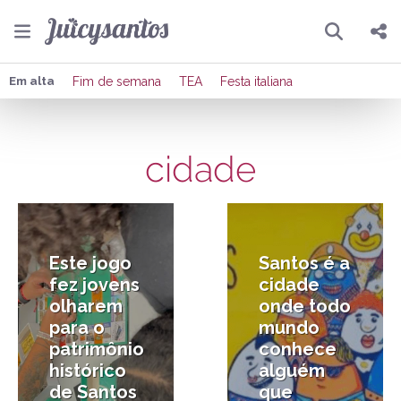
Pesquisar
Compartilhar
Em alta
Fim de semana
TEA
Festa italiana
Copiar o link
cidade
Enviar por Whatsapp
29/07/2026
11/06/2026
Publicar no Facebook
Publicar no X
Este jogo
Santos é a
fez jovens
cidade
olharem
onde todo
para o
mundo
patrimônio
conhece
histórico
alguém
de Santos
que