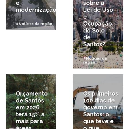
e
sobre a
modernização
Lei de Uso
e
Ocupação
#Notícias da região
do Solo
de
Santos?
#Notícias da
região
28/04/2025
12/04/2025
Orçamento
Os primeiros
de Santos
100 dias de
em 2026
governo em
terá 15% a
Santos: o
mais para
que teve e
áreas
o que