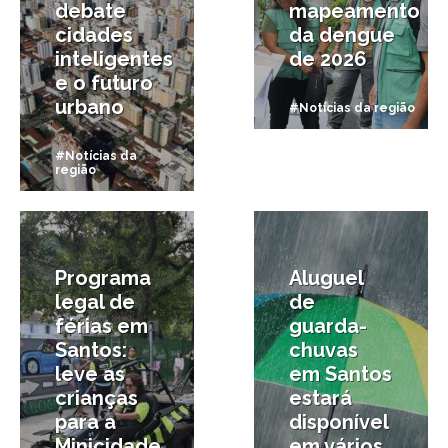
debate
mapeamento
cidades
da dengue
inteligentes
de 2026
e o futuro
urbano
#Notícias da região
#Notícias da
região
6/01/2026
2/10/2025
Programa
Aluguel
legal de
de
férias em
guarda-
Santos:
chuvas
leve as
em Santos
crianças
estará
para a
disponível
Minicidade
em vários