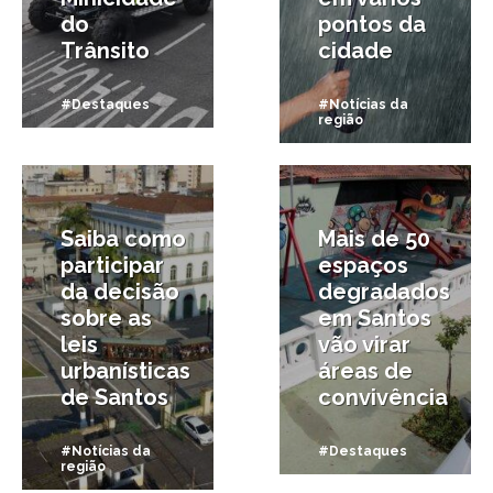
do
pontos da
Trânsito
cidade
#Destaques
#Notícias da
região
15/09/2025
1/09/2025
Saiba como
Mais de 50
participar
espaços
da decisão
degradados
sobre as
em Santos
leis
vão virar
urbanísticas
áreas de
de Santos
convivência
#Notícias da
#Destaques
região