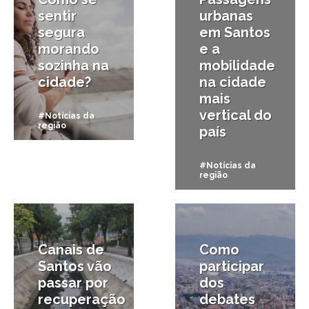
sentir
urbanas
segura
em Santos
morando
e a
sozinha na
mobilidade
cidade?
na cidade
mais
vertical do
#Notícias da
região
país
#Notícias da
região
15/05/2025
29/04/2025
Canais de
Como
Santos vão
participar
passar por
dos
recuperação
debates