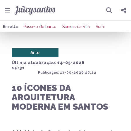
Pesquisar
Compartilhar
Em alta
Passeio de barco
Sereias da Vila
Surfe
Copiar o link
Arte
Enviar por Whatsapp
Última atualização:
14-05-2026
Publicar no Facebook
14:31
Publicação:
13-05-2026 16:24
Publicar no X
10 ÍCONES DA
ARQUITETURA
MODERNA EM SANTOS