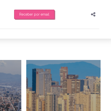
Receber por email
Pesquisar
Compartilhar
feira de manhã o resumo
Copiar o link
Enviar por Whatsapp
2/05/2026
14/05/2026
Publicar no Facebook
es
Publicar no X