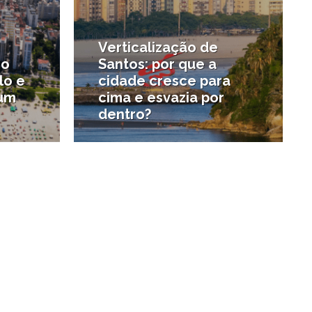
Verticalização de
 o
Santos: por que a
lo e
cidade cresce para
 um
cima e esvazia por
dentro?
#Notícias da região