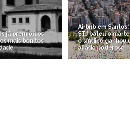
Airbnb em Santos:
s já premiou os
STJ bateu o marte
os mais bonitos
o síndico ganhou
idade
aliado poderoso
são
#Notícias da região