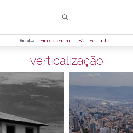
Preencha seus dados para receber toda sexta-
Em alta
Fim de semana
TEA
Festa italiana
de eventos e notícias da região.
verticalização
16/06/2026
2
Quero receber novidad