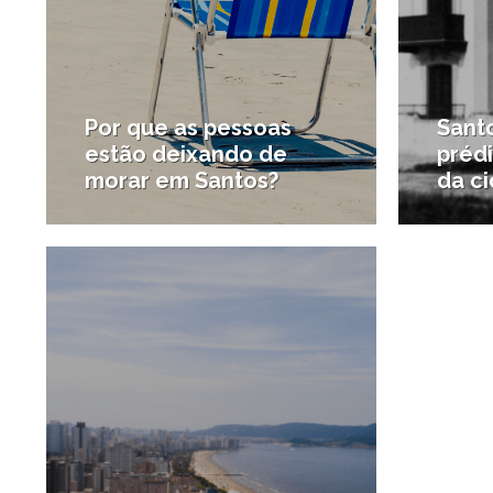
Por que as pessoas
Santo
estão deixando de
prédi
morar em Santos?
da c
30/04/2026
#Notícias da região
#Diver