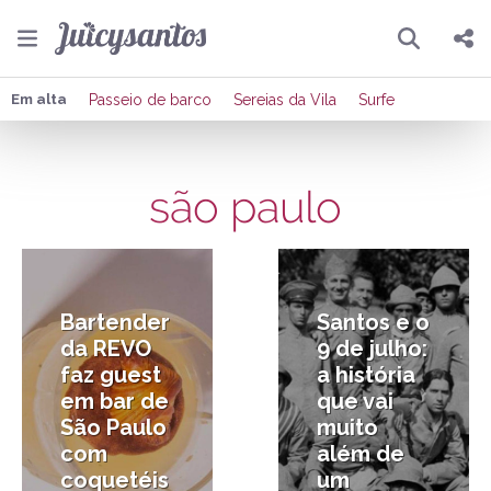
Pesquisar
Compartilhar
Em alta
Passeio de barco
Sereias da Vila
Surfe
Copiar o link
são paulo
Enviar por Whatsapp
10/07/2026
6/07/2026
Publicar no Facebook
Publicar no X
Bartender
Santos e o
da REVO
9 de julho:
faz guest
a história
em bar de
que vai
São Paulo
muito
com
além de
coquetéis
um