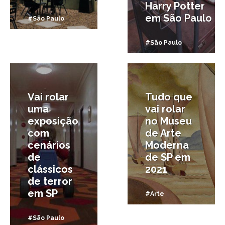
Harry Potter
em São Paulo
#São Paulo
#São Paulo
23/02/2021
5/01/2021
Vai rolar
Tudo que
uma
vai rolar
exposição
no Museu
com
de Arte
cenários
Moderna
de
de SP em
clássicos
2021
de terror
em SP
#Arte
#São Paulo