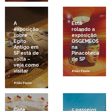
21/10/2020
15/10/2020
A
Está
exposição
rolando a
sobre
exposição
Egito
OSGEMEOS
Antigo em
na
SP está de
Pinacoteca
volta –
de SP
veja como
visitar
#São Paulo
#São Paulo
17/09/2020
7/09/2020
Café
5 passeios