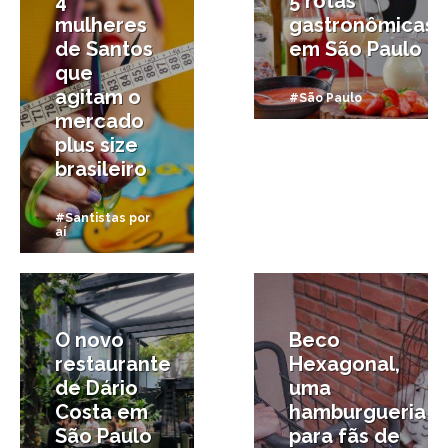
4
5 rotas
mulheres
gastronômicas
de Santos
em São Paulo
que
agitam o
#São Paulo
mercado
plus size
brasileiro
#Santistas por
aí
31/08/2021
5/08/2021
O novo
Beco
restaurante
Hexagonal,
de Dário
uma
Costa em
hamburgueria
São Paulo
para fãs de