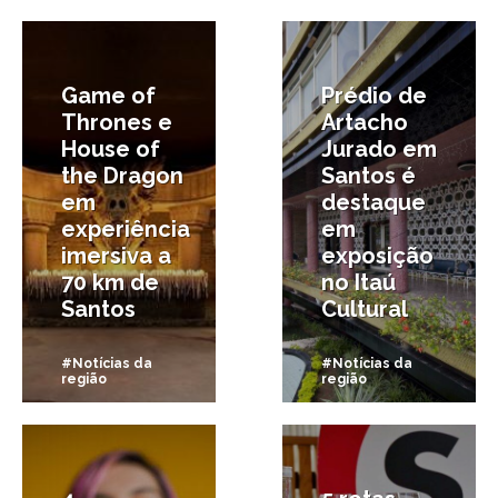
27/06/2024
19/06/2024
Game of
Prédio de
Thrones e
Artacho
House of
Jurado em
the Dragon
Santos é
em
destaque
experiência
em
imersiva a
exposição
70 km de
no Itaú
Santos
Cultural
#Notícias da
#Notícias da
região
região
6/12/2023
19/05/2023