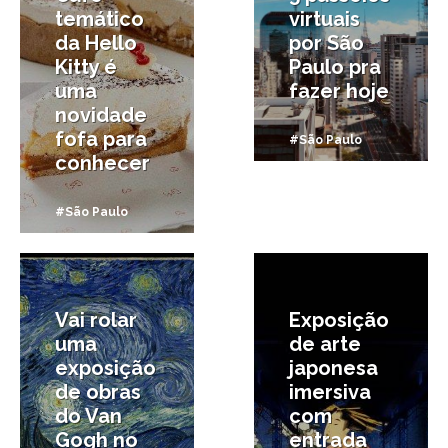
temático
virtuais
da Hello
por São
Kitty é
Paulo pra
uma
fazer hoje
novidade
fofa para
#São Paulo
conhecer
#São Paulo
6/05/2020
9/03/2020
Vai rolar
Exposição
uma
de arte
exposição
japonesa
de obras
imersiva
do Van
com
Gogh no
entrada