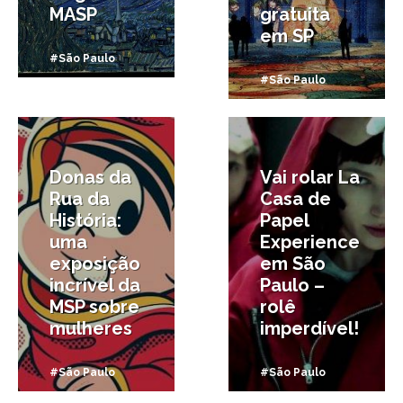
MASP
gratuita
em SP
#São Paulo
#São Paulo
2/03/2020
17/02/2020
Donas da
Vai rolar La
Rua da
Casa de
História:
Papel
uma
Experience
exposição
em São
incrível da
Paulo –
MSP sobre
rolê
mulheres
imperdível!
#São Paulo
#São Paulo