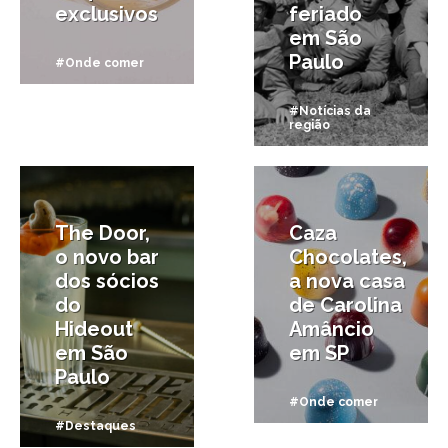
exclusivos
feriado
em São
Paulo
#Onde comer
#Notícias da
região
23/11/2024
6/11/2024
The Door,
Caza
o novo bar
Chocolates,
dos sócios
a nova casa
do
de Carolina
Hideout
Amâncio
em São
em SP
Paulo
#Onde comer
#Destaques