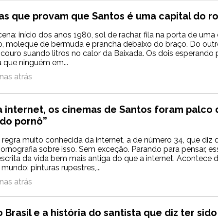
ias que provam que Santos é uma capital do r
ena: início dos anos 1980, sol de rachar, fila na porta de uma
, moleque de bermuda e prancha debaixo do braço. Do outro
 couro suando litros no calor da Baixada. Os dois esperando 
 que ninguém em...
nas atrás
a internet, os cinemas de Santos foram palco
 do pornô”
 regra muito conhecida da internet, a de número 34, que diz 
 pornografia sobre isso. Sem exceção. Parando para pensar, e
escrita da vida bem mais antiga do que a internet. Acontece
mundo: pinturas rupestres,...
nas atrás
 Brasil e a história do santista que diz ter sido