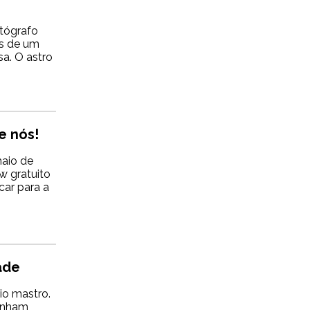
otógrafo
ás de um
sa. O astro
e nós!
maio de
w gratuito
car para a
dade
io mastro.
tinham