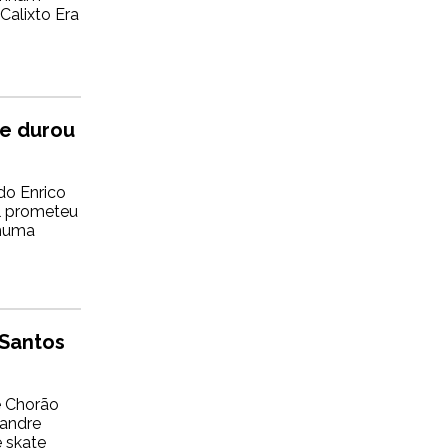
Calixto Era
ue durou
do Enrico
al prometeu
nhuma
 Santos
e Chorão
xandre
 skate