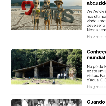
abduzid
Os OVNIs 
nos último
vindo aprov
deve ser o
Nessa sema
Há 2 meses
Conheça
mundial
No pé do M
existe um 
visitou. Pa
d'água. O 
Há 3 meses
Quando 