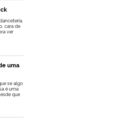
ock
 danceteria.
, cara de
pra ver
 de uma
que se algo
ssa é uma
 desde que