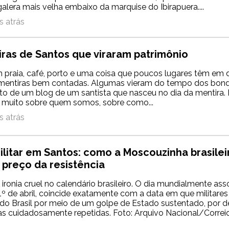
lera mais velha embaixo da marquise do Ibirapuera....
 atrás
iras de Santos que viraram patrimônio
 praia, café, porto e uma coisa que poucos lugares têm em 
mentiras bem contadas. Algumas vieram do tempo dos bond
eto de um blog de um santista que nasceu no dia da mentira.
 muito sobre quem somos, sobre como...
 atrás
litar em Santos: como a Moscouzinha brasilei
 preço da resistência
ironia cruel no calendário brasileiro. O dia mundialmente as
 1º de abril, coincide exatamente com a data em que militar
 do Brasil por meio de um golpe de Estado sustentado, por 
as cuidadosamente repetidas. Foto: Arquivo Nacional/Corre