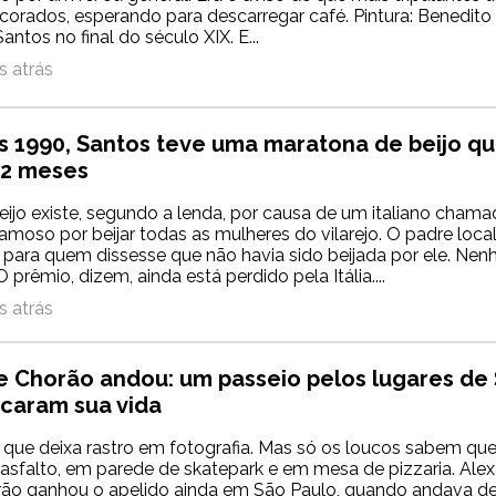
corados, esperando para descarregar café. Pintura: Benedito 
ntos no final do século XIX. E...
 atrás
s 1990, Santos teve uma maratona de beijo q
 2 meses
eijo existe, segundo a lenda, por causa de um italiano chama
famoso por beijar todas as mulheres do vilarejo. O padre loc
para quem dissesse que não havia sido beijada por ele. Ne
 prêmio, dizem, ainda está perdido pela Itália....
 atrás
e Chorão andou: um passeio pelos lugares de
caram sua vida
que deixa rastro em fotografia. Mas só os loucos sabem qu
asfalto, em parede de skatepark e em mesa de pizzaria. Ale
o ganhou o apelido ainda em São Paulo, quando andava de