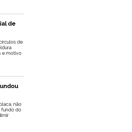
ial de
círculos de
oldura
s e motivo
afundou
laca, não
o fundo do
imir