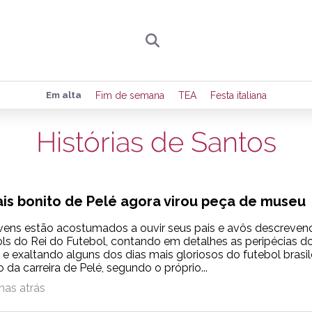
Preencha seus dados para receber toda sexta-
Em alta
Fim de semana
TEA
Festa italiana
de eventos e notícias da região.
Histórias de Santos
Quero receber novidad
ais bonito de Pelé agora virou peça de museu
vens estão acostumados a ouvir seus pais e avôs descreven
ols do Rei do Futebol, contando em detalhes as peripécias d
 exaltando alguns dos dias mais gloriosos do futebol brasile
 da carreira de Pelé, segundo o próprio...
nas atrás