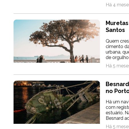
Há 4 meses
Muretas 
Santos
Quem cresc
cimento da
urbana, qu
de orgulho 
Há 5 meses
Besnard,
no Port
Há um nav
com regist
estuário. N
Besnard ade
Há 5 meses