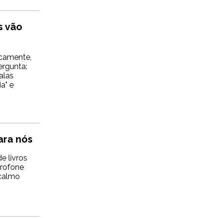
s vão
icamente,
ergunta:
alas
a" e
ara nós
e livros
crofone
 calmo