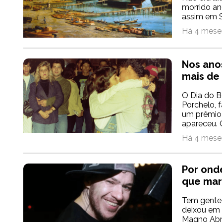
morrido an
assim em Sa
Há 4 meses
Nos ano
mais de
O Dia do B
Porchelo, 
um prêmio 
apareceu. O
Há 4 meses
Por ond
que mar
Tem gente 
deixou em 
Magno Abrã