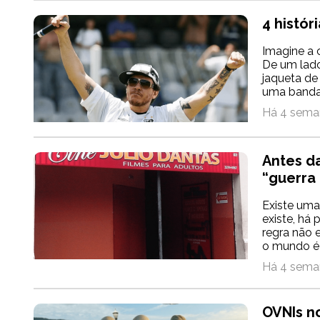
4 histór
Imagine a c
De um lado
jaqueta de
uma banda
Há 4 sema
Antes d
“guerra
Existe uma
existe, há
regra não 
o mundo é 
Há 4 sema
OVNIs no