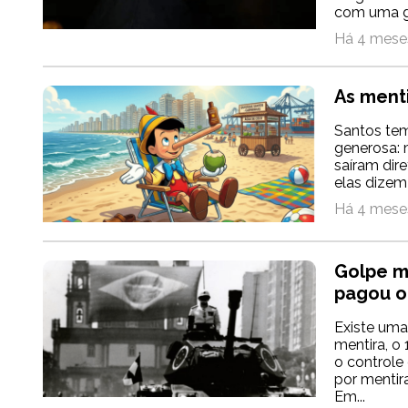
com uma ga
Há 4 meses
As ment
Santos tem
generosa: 
saíram dir
elas dizem
Há 4 meses
Golpe mi
pagou o
Existe uma 
mentira, o
o controle
por mentir
Em...