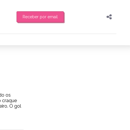
Receber por email
Pesquisar
Compartilhar
feira de manhã o resumo
Copiar o link
Enviar por Whatsapp
Publicar no Facebook
es
Publicar no X
do os
o craque
iro. O gol