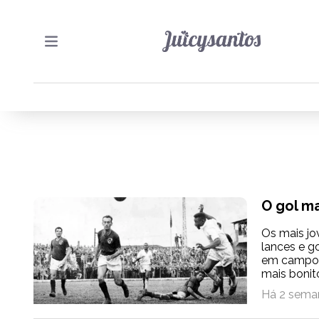
O gol m
Os mais jo
lances e g
em campo e
mais bonito
Há 2 sema