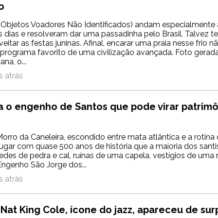
o
(Objetos Voadores Não Identificados) andam especialmente
s dias e resolveram dar uma passadinha pelo Brasil. Talvez 
eitar as festas juninas. Afinal, encarar uma praia nesse frio 
 programa favorito de uma civilização avançada. Foto gerad
na, o...
 atrás
 o engenho de Santos que pode virar patrimô
orro da Caneleira, escondido entre mata atlântica e a rotina 
lugar com quase 500 anos de história que a maioria dos sant
redes de pedra e cal, ruínas de uma capela, vestígios de uma
Engenho São Jorge dos...
 atrás
Nat King Cole, ícone do jazz, apareceu de sur