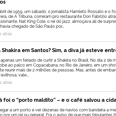
os
bril de 1959, um sábado, o jornalista Hamleto Rossato e o f
rera, de A Tribuna, correram pro restaurante Don Fabrizio atr
sionante. Nat King Cole, o rei do jazz, almoçava ali de surpre
havia chegado de São Paulo por...
 atrás
Shakira em Santos? Sim, a diva já esteve entr
apenas um feriado de curtir a Shakira no Brasil. No dia 2 de 
sobe ao palco em Copacabana, no Rio de Janeiro, em um sho
e reunir mais de 2 milhões de pessoas. Mas, antes de embar
vilhosa, vale...
 atrás
á foi o “porto maldito” – e o café salvou a ci
egar a um porto e ver dezenas de navios com bandeira a me
o por um rei ou general. Era o aviso de que mais tripulantes 