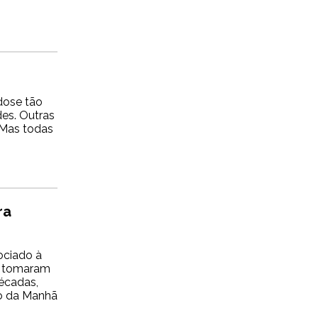
dose tão
es. Outras
 Mas todas
ra
sociado à
es tomaram
décadas,
io da Manhã