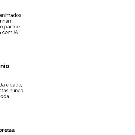
 animados
tenham
não parece
a com IA
nio
da cidade,
istas nunca
 roda
presa