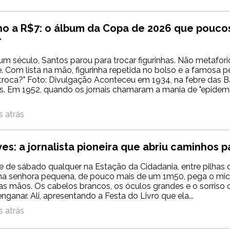
ho a R$7: o álbum da Copa de 2026 que pouco
r
um século, Santos parou para trocar figurinhas. Não metafor
. Com lista na mão, figurinha repetida no bolso e a famosa p
troca?" Foto: Divulgação Aconteceu em 1934, na febre das B
. Em 1952, quando os jornais chamaram a mania de "epidemi
.
 atrás
ves: a jornalista pioneira que abriu caminhos p
 de sábado qualquer na Estação da Cidadania, entre pilhas d
ma senhora pequena, de pouco mais de um 1m50, pega o mi
s mãos. Os cabelos brancos, os óculos grandes e o sorriso
ganar. Ali, apresentando a Festa do Livro que ela...
 atrás