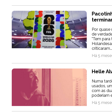
Pacotin
termina
Por quase 
de verdade
"Tem para 
Holandesas
criticaram..
Há 5 meses
Helle Al
Numa tarde
usados, u
com as dua
poderiam en
Há 5 meses