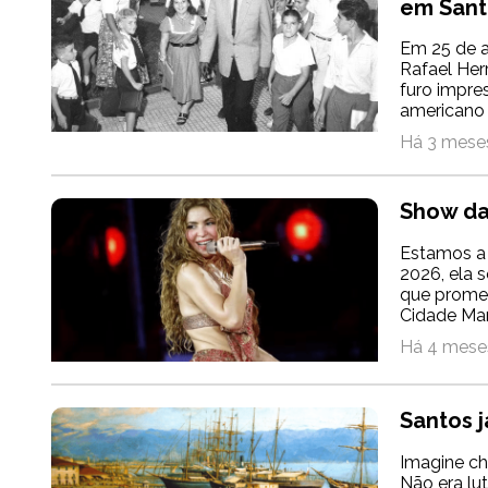
em Sant
Em 25 de a
Rafael Her
furo impres
americano 
Há 3 meses
Show da 
Estamos a 
2026, ela 
que promet
Cidade Mara
Há 4 meses
Santos j
Imagine ch
Não era lut