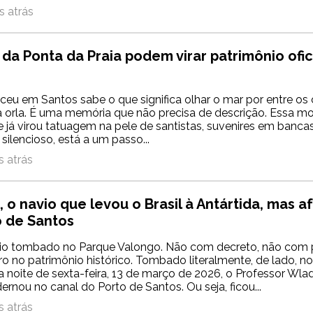
 atrás
da Ponta da Praia podem virar patrimônio ofic
eu em Santos sabe o que significa olhar o mar por entre os 
 orla. É uma memória que não precisa de descrição. Essa m
e já virou tatuagem na pele de santistas, suvenires em banca
silencioso, está a um passo...
 atrás
 o navio que levou o Brasil à Antártida, mas 
o de Santos
io tombado no Parque Valongo. Não com decreto, não com p
ro no patrimônio histórico. Tombado literalmente, de lado, n
a noite de sexta-feira, 13 de março de 2026, o Professor Wlad
rnou no canal do Porto de Santos. Ou seja, ficou...
 atrás