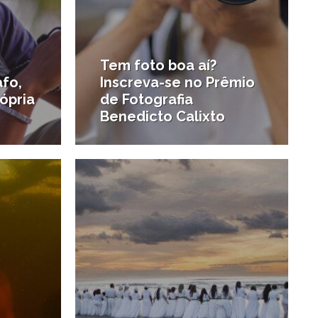
Tem foto boa aí?
afo,
Inscreva-se no Prêmio
rópria
de Fotografia
Benedicto Calixto
2/03/2025
2/12/2024
#Destaques