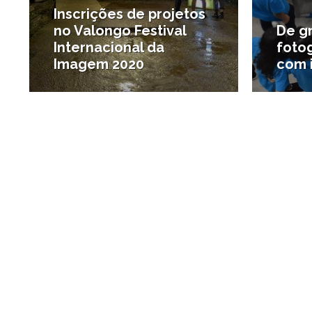
Inscrições de projetos
no Valongo Festival
De gr
Internacional da
foto
Imagem 2020
com 
#Arte
#Tramp