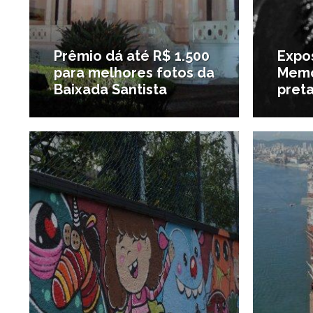
Prêmio dá até R$ 1.500
Expo
para melhores fotos da
Memó
Baixada Santista
preta
2/03/2021
#Notícias da região
#Novo n