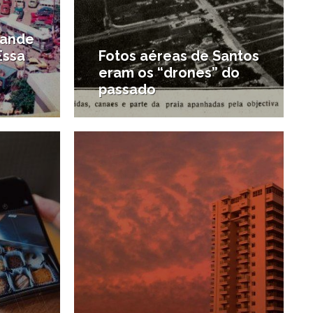
rande
Essa
Fotos aéreas de Santos
eram os “drones” do
passado
5/06/2020
15/04/2020
#Nostalgia santista