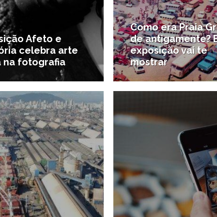
Como era Praia G
sição Afeto e
de antigamente? 
ria celebra arte
exposição vai te
 na fotografia
mostrar
18/01/2021
a região
#Notícias da região