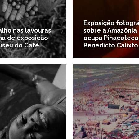
Exposição fotográ
alho nas lavouras
sobre a Amazônia
ma de exposição
ocupa Pinacoteca
useu do Café
Benedicto Calixto
2/09/2024
2
as da região
#Destaques