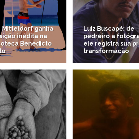
 Mitteldorf ganha
Luiz Buscapé: de
ição inédita na
pedreiro a fotógr
coteca Benedicto
ele registra sua p
to
transformação
23/04/2025
1
as da região
#Novo na região