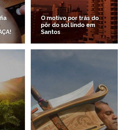
fia
O motivo por trás do
o
pôr do sol lindo em
AÇA!
Santos
0/11/2019
22/09/2019
#Notícias da região