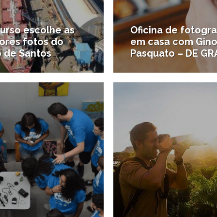
urso escolhe as
Oficina de fotogra
ores fotos do
em casa com Gin
o de Santos
Pasquato – DE GR
24/02/2020
2
as da região
#Trampos e oportunidades