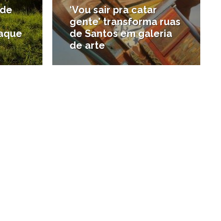
 de
‘Vou sair pra catar
gente’ transforma ruas
taque
de Santos em galeria
de arte
#Arte