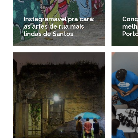
Instagramável pra cará:
Conc
as artes de rua mais
melh
lindas de Santos
Port
8/03/2020
#Arte
#Notíci