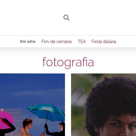
Preencha seus dados para receber toda sexta-
Em alta
Fim de semana
TEA
Festa italiana
de eventos e notícias da região.
fotografia
20/12/2025
1
Quero receber novidad