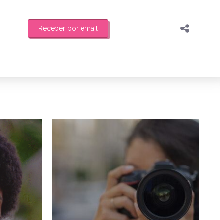
Receber por email
Pesquisar
Compartilhar
feira de manhã o resumo
Copiar o link
Enviar por Whatsapp
1/11/2025
12/09/2025
Publicar no Facebook
es
Publicar no X