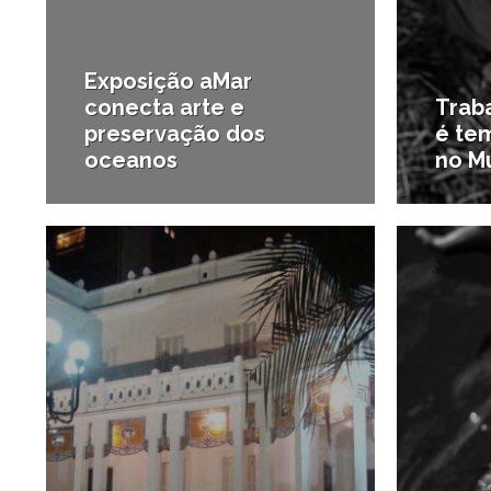
Exposição aMar
conecta arte e
Trab
preservação dos
é te
oceanos
no M
25/10/2024
#Novo na região
#Notíci