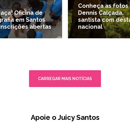
Conheça as fotos
aça! Oficina de
Dennis Calçada,
grafia em Santos
santista com des
inscrições abertas
nacional
os e oportunidades
#Santistas por aí
CARREGAR MAIS NOTÍCIAS
Apoie o Juicy Santos