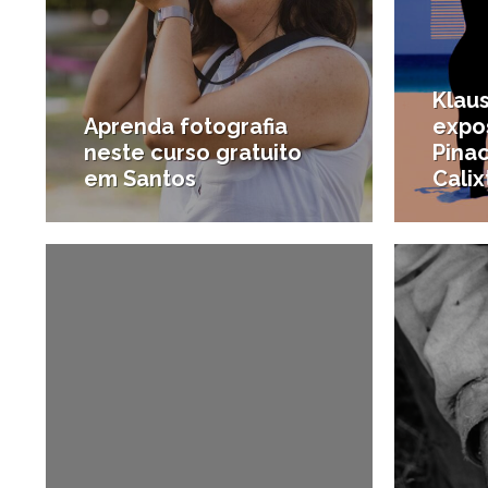
Klaus
Aprenda fotografia
expos
neste curso gratuito
Pina
em Santos
Calix
4/06/2025
#Destaques
#Notíci