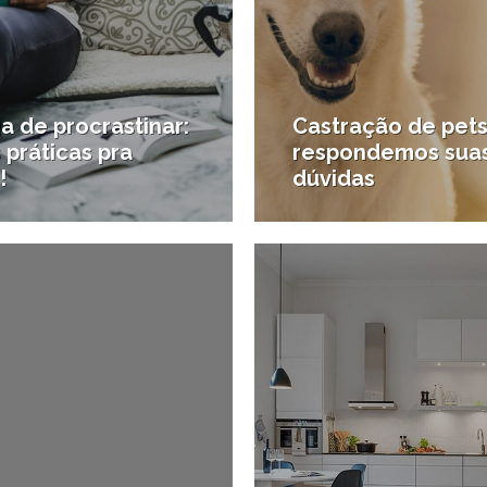
a de procrastinar:
Castração de pets
 práticas pra
respondemos sua
!
dúvidas
30/09/2017
1
yle
#Pets