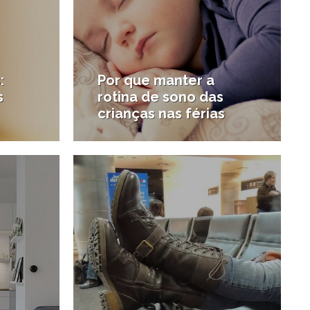
:
Por que manter a
s
rotina de sono das
crianças nas férias
1/04/2017
3/01/2017
#Esporte e saúde