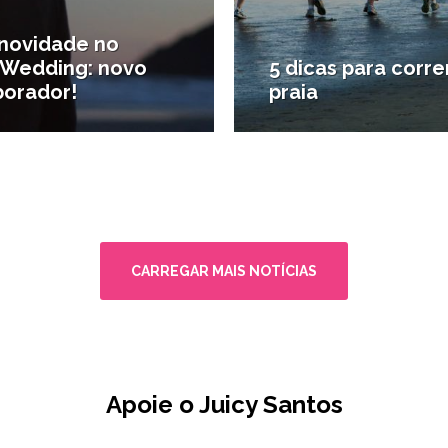
novidade no
yWedding: novo
5 dicas para corre
borador!
praia
entos e festas
#Bem-estar
CARREGAR MAIS NOTÍCIAS
Apoie o Juicy Santos