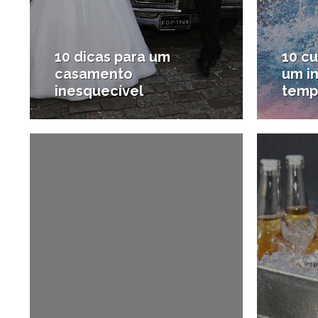
10 dicas para um
10 c
casamento
um i
inesquecível
temp
30/03/2015
#Casamentos e festas
#O que 