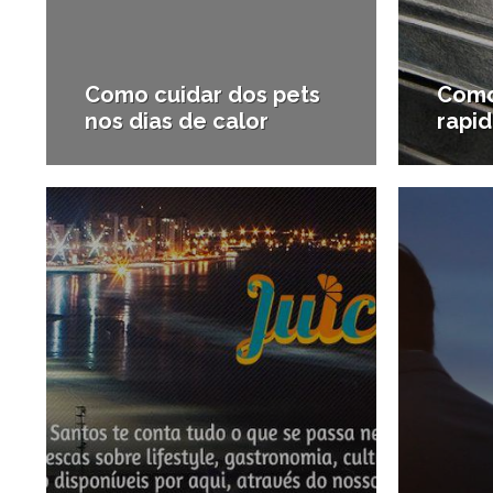
Como cuidar dos pets
Como
nos dias de calor
rapi
5/05/2014
#Pets
#Para f