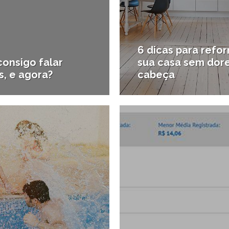
6 dicas para refo
consigo falar
sua casa sem dor
s, e agora?
cabeça
29/12/2015
2
ra e Inovação
#Casa