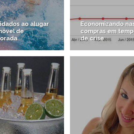
uidados ao alugar
Economizando na
móvel de
compras em temp
orada
de crise
11/02/2015
2
fazer em Santos
#Serviços