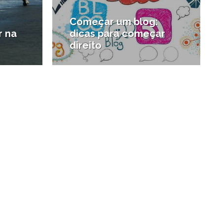
Começar um blog:
r na
dicas para começar
direito
#Santistas por aí