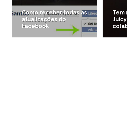
Como receber todas as
Tem 
atualizações do
Juic
Facebook
cola
#Tecnologia
#Casam