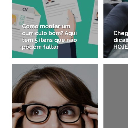
Como montar um
currículo bom? Aqui
Cheg
tem 5 itens que não
dicas
podem faltar
HOJE
2/07/2018
#Carreira e Inovação
#Lifest