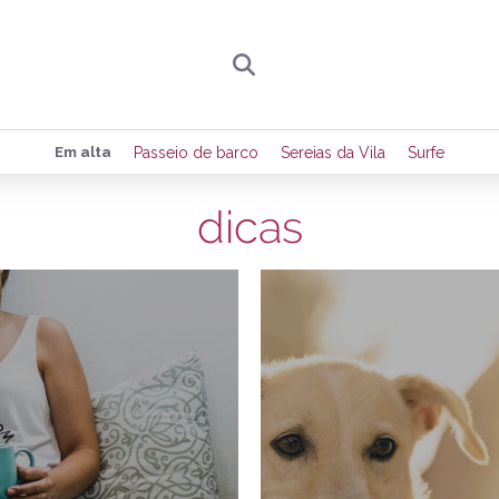
Preencha seus dados para receber toda sexta-
Em alta
Passeio de barco
Sereias da Vila
Surfe
de eventos e notícias da região.
dicas
19/08/2018
1
Quero receber novidad