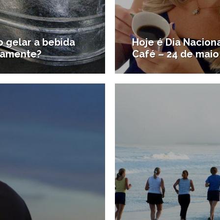
 gelar a bebida
Hoje é Dia Nacion
damente?
Café – 24 de maio
16/04/2014
1
azer em casa
#Notícias da região