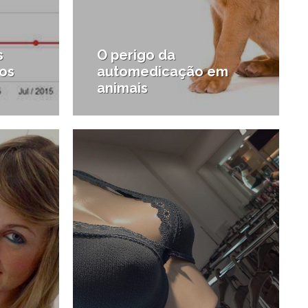
s
O perigo da
os
automedicação em
animais
4/05/2014
5/05/2014
#Pets