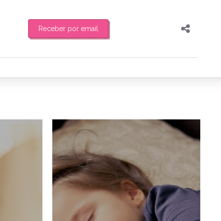
Receber por email
Pesquisar
Compartilhar
feira de manhã o resumo
Copiar o link
Enviar por Whatsapp
6/07/2018
7/07/2018
Publicar no Facebook
es
Publicar no X