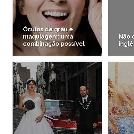
Óculos de grau e
maquiagem: uma
Não 
combinação possível
inglê
2/11/2016
#Beleza
#Carrei