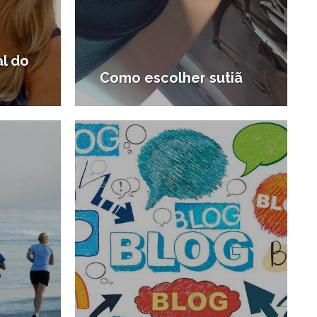
al do
Como escolher sutiã
8/03/2014
10/07/2013
#Compras em Santos