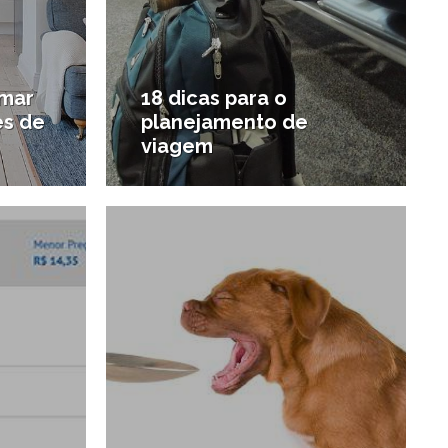
rmar
18 dicas para o
es de
planejamento de
viagem
4/11/2015
4/07/2015
#Viagens