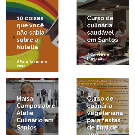
10 coisas
Curso de
que você
culinária
não sabia
saudável
sobre a
em Santos
Nutella
#Carreira e
Inovação
#Para fazer em
casa
14/12/2013
6/11/2013
Maísa
Curso de
Campos abre
culinária
Ateliê
vegetariana
Culinário em
para festas
Santos
de final de
ano