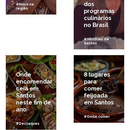
dos
#Novo na
região
programas
culinários
no Brasil
#Histórias de
Santos
8/12/2025
7/08/2025
Onde
8 lugares
encomendar
para
ceia em
comer
Santos
feijoada
neste fim de
em Santos
ano
#Onde comer
#Destaques