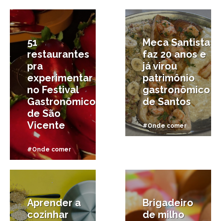
31/07/2025
25/07/2025
51
Meca Santista
restaurantes
faz 20 anos e
pra
já virou
experimentar
patrimônio
no Festival
gastronômico
Gastronômico
de Santos
de São
Vicente
#Onde comer
#Onde comer
13/11/2018
20/06/2018
Aprender a
Brigadeiro
cozinhar
de milho