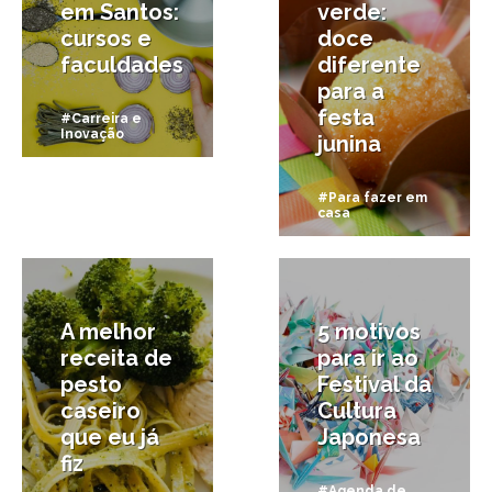
em Santos:
verde:
cursos e
doce
faculdades
diferente
para a
festa
#Carreira e
Inovação
junina
#Para fazer em
casa
10/04/2018
25/10/2017
A melhor
5 motivos
receita de
para ir ao
pesto
Festival da
caseiro
Cultura
que eu já
Japonesa
fiz
#Agenda de