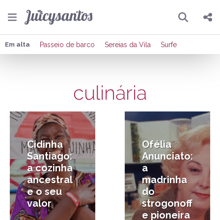
Pesquisar
Compartilhar
Em alta
Passeio de barco
Sereias da Vila
Surfe
Copiar o link
culinária
Enviar por Whatsapp
9/03/2026
18/12/2025
Publicar no Facebook
Publicar no X
Cidinha
Ofélia
Santiago:
Anunciato:
a cozinha
a
ancestral
madrinha
e o seu
do
valor
strogonoff
e pioneira