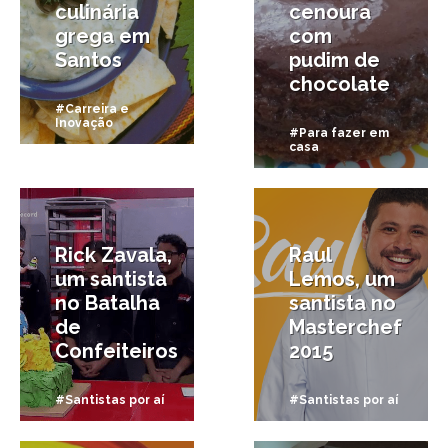
culinária
cenoura
grega em
com
Santos
pudim de
chocolate
#Carreira e
Inovação
#Para fazer em
casa
2/10/2015
29/05/2015
Rick Zavala,
Raul
um santista
Lemos, um
no Batalha
santista no
de
Masterchef
Confeiteiros
2015
#Santistas por aí
#Santistas por aí
1/06/2014
1/05/2014