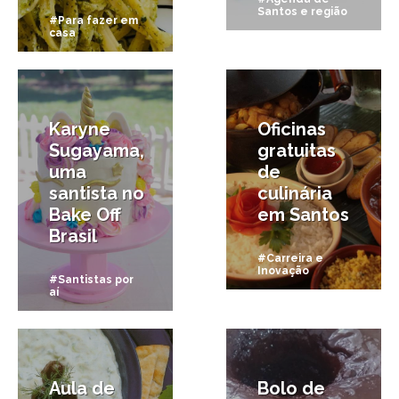
Santos e região
#Para fazer em
casa
29/09/2017
10/03/2017
Karyne
Oficinas
Sugayama,
gratuitas
uma
de
santista no
culinária
Bake Off
em Santos
Brasil
#Carreira e
Inovação
#Santistas por
aí
13/02/2017
23/11/2015
Aula de
Bolo de