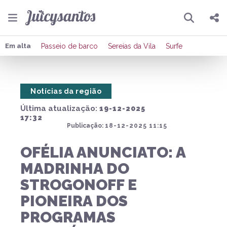
Pesquisar
Compartilhar
Em alta
Passeio de barco
Sereias da Vila
Surfe
Copiar o link
Notícias da região
Enviar por Whatsapp
Última atualização:
19-12-2025
Publicar no Facebook
17:32
Publicação:
18-12-2025 11:15
Publicar no X
OFÉLIA ANUNCIATO: A
MADRINHA DO
STROGONOFF E
PIONEIRA DOS
PROGRAMAS