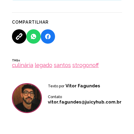
COMPARTILHAR
TAGs
culinária
legado
santos
strogonoff
Vitor Fagundes
Texto por
Contato
vitor.fagundes@juicyhub.com.br