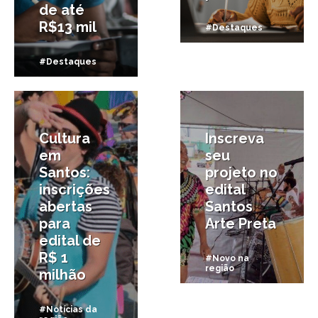
de até
R$13 mil
#Destaques
#Destaques
8/01/2026
28/11/2025
Cultura
Inscreva
em
seu
Santos:
projeto no
inscrições
edital
abertas
Santos
para
Arte Preta
edital de
R$ 1
#Novo na
região
milhão
#Notícias da