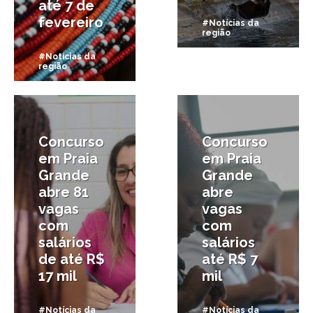
até 7 de
fevereiro
#Notícias da
região
#Notícias da
região
18/10/2024
25/06/2024
Concurso
Concurso
em Praia
em Praia
Grande
Grande
abre 81
abre
vagas
vagas
com
com
salários
salários
de até R$
até R$ 7
17 mil
mil
#Notícias da
#Notícias da