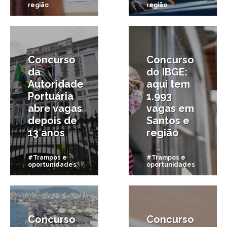
região
região
1/03/2024
19/02/2021
Concurso
Concurso
da
do IBGE:
Autoridade
aqui tem
Portuária
1.993
abre vagas
vagas em
depois de
Santos e
13 anos
região
#Trampos e
#Trampos e
oportunidades
oportunidades
18/01/2021
17/01/2020
Concurso
Concurso