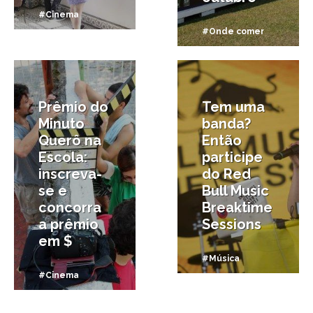
#Cinema
#Onde comer
26/09/2019
17/09/2019
Prêmio do
Tem uma
Minuto
banda?
Querô na
Então
Escola:
participe
inscreva-
do Red
se e
Bull Music
concorra
Breaktime
a prêmio
Sessions
em $
#Música
#Cinema