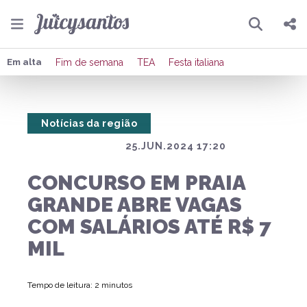
Pesquisar
Compartilhar
Em alta
Fim de semana
TEA
Festa italiana
Copiar o link
Notícias da região
Enviar por Whatsapp
25.JUN.2024 17:20
Publicar no Facebook
CONCURSO EM PRAIA
Publicar no X
GRANDE ABRE VAGAS
COM SALÁRIOS ATÉ R$ 7
MIL
Tempo de leitura: 2 minutos