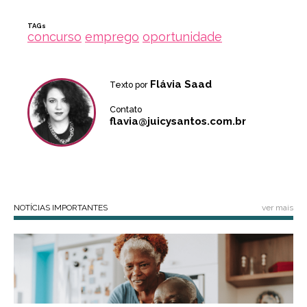
TAGs
concurso
emprego
oportunidade
Flávia Saad
Texto por
Contato
flavia@juicysantos.com.br
NOTÍCIAS IMPORTANTES
ver mais