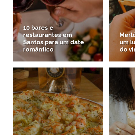
10 bares e
restaurantes em
Merlô
Santos para um date
um l
romântico
do v
5/06/2019
#Destaques
#Bares