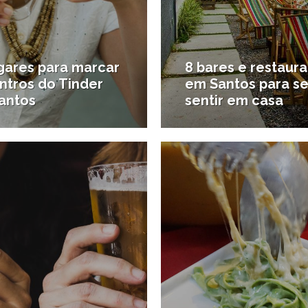
ugares para marcar
8 bares e restaur
ntros do Tinder
em Santos para s
antos
sentir em casa
13/07/2018
2
#Bares