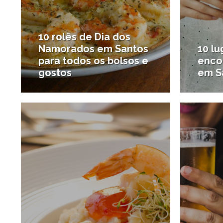
10 rolês de Dia dos
Namorados em Santos
10 l
para todos os bolsos e
enco
gostos
em S
22/08/2018
#O que fazer em Santos
#Bares