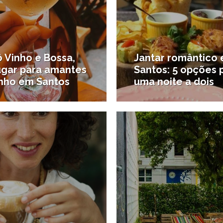
 Vinho e Bossa,
Jantar romântico
ugar para amantes
Santos: 5 opções 
inho em Santos
uma noite a dois
13/11/2018
1
#Onde comer