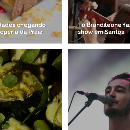
dades chegando
Tó Brandileone fa
eperia da Praia
show em Santos
23/03/2017
1
urantes
#Diversão