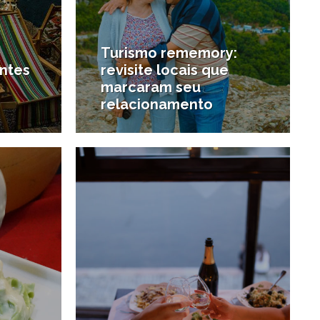
Turismo rememory:
antes
revisite locais que
e
marcaram seu
relacionamento
0/06/2018
6/06/2018
#Casamentos e festas