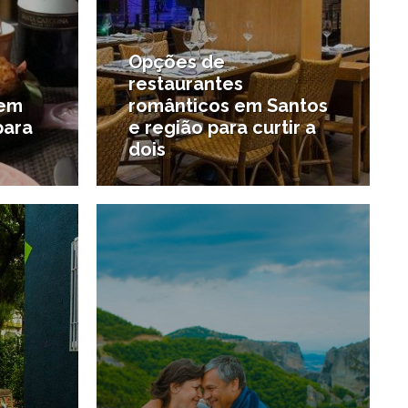
Opções de
restaurantes
 em
românticos em Santos
para
e região para curtir a
dois
0/10/2018
6/10/2018
#Restaurantes