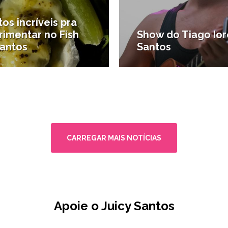
tos incríveis pra
rimentar no Fish
Show do Tiago Io
Santos
Santos
comer
#Diversão
CARREGAR MAIS NOTÍCIAS
Apoie o Juicy Santos