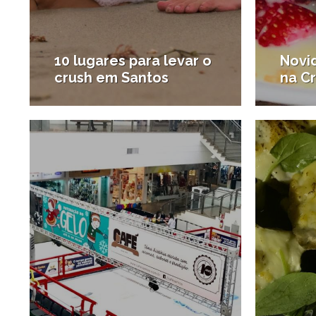
10 lugares para levar o
Novi
crush em Santos
na Cr
8/06/2017
#Diversão
#Resta