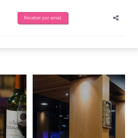
Receber por email
Pesquisar
Compartilhar
feira de manhã o resumo
Copiar o link
Enviar por Whatsapp
3/11/2020
6/06/2019
Publicar no Facebook
es
Publicar no X