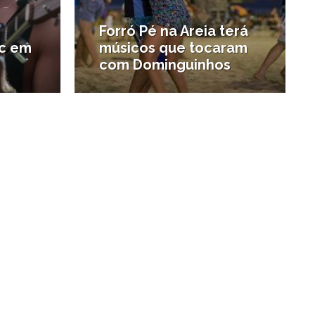
Forró Pé na Areia terá
rc em
músicos que tocaram
com Dominguinhos
#Agenda de Santos e região