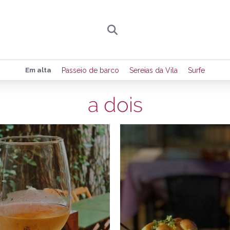
Preencha seus dados para receber toda sexta-
Em alta
Passeio de barco
Sereias da Vila
Surfe
de eventos e notícias da região.
a dois
22/11/2022
1
Quero receber novidad