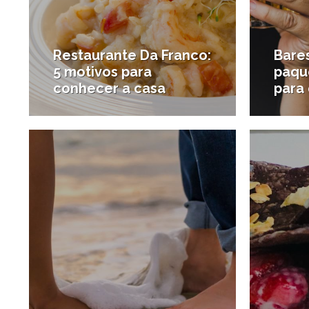
Restaurante Da Franco:
Bare
5 motivos para
paque
conhecer a casa
para
12/04/2018
#Onde comer
#Bares