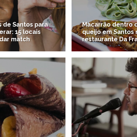
s de Santos para
Macarrão dentro 
rar: 15 locais
queijo em Santos 
 dar match
restaurante Da Fr
23/11/2017
2
#Novidades gastronômicas