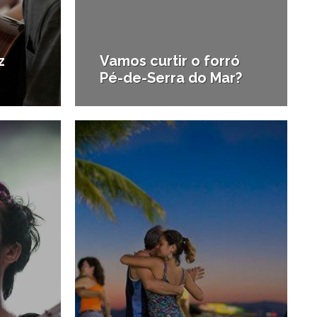
z
Vamos curtir o forró
Pé-de-Serra do Mar?
6/03/2017
13/02/2017
#Diversão