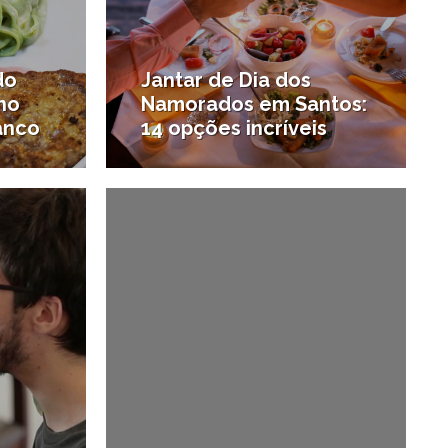
do
Jantar de Dia dos
no
Namorados em Santos:
anco
14 opções incríveis
1/08/2017
13/06/2017
#Onde comer