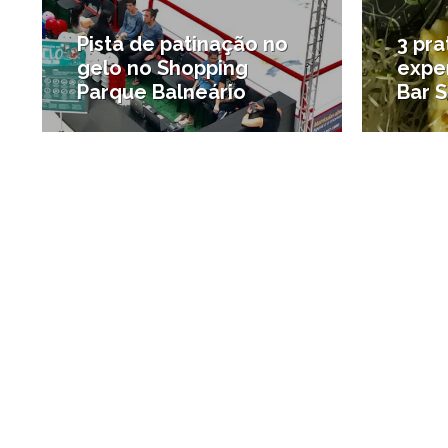
Pista de patinação no
3 pra
gelo no Shopping
expe
Parque Balneário
Bar 
#Agenda de Santos e região
#Onde 