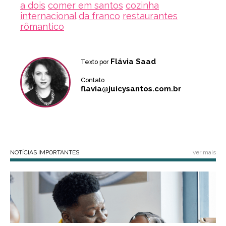
a dois
comer em santos
cozinha
internacional
da franco
restaurantes
rômantico
Flávia Saad
Texto por
Contato
flavia@juicysantos.com.br
NOTÍCIAS IMPORTANTES
ver mais