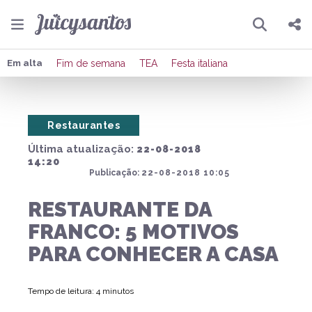
Pesquisar
Compartilhar
Em alta
Fim de semana
TEA
Festa italiana
Copiar o link
Restaurantes
Enviar por Whatsapp
Última atualização:
22-08-2018
Publicar no Facebook
14:20
Publicação:
22-08-2018 10:05
Publicar no X
RESTAURANTE DA
FRANCO: 5 MOTIVOS
PARA CONHECER A CASA
Tempo de leitura: 4 minutos