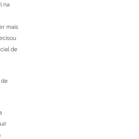
l na
er mais
ecisou
cial de
 de
a
uir
a