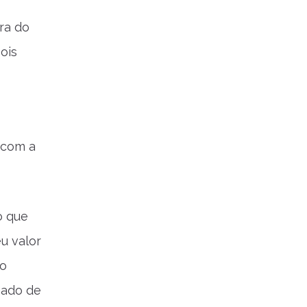
ra do
ois
 com a
o que
u valor
lo
gado de