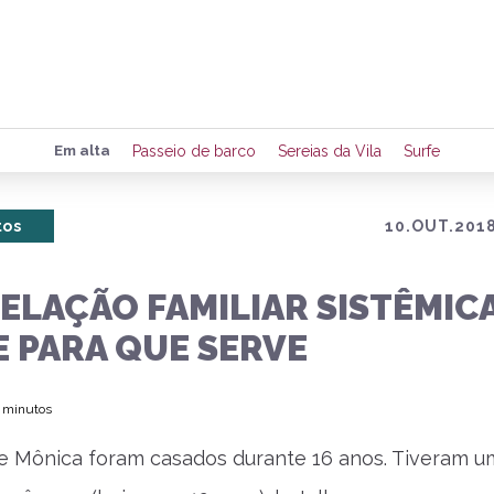
Preencha seus dados para rece
Em alta
Passeio de barco
Sereias da Vila
Surfe
de eventos e notícias da região
tos
10.OUT.2018
Quero 
LAÇÃO FAMILIAR SISTÊMICA
E PARA QUE SERVE
2 minutos
e Mônica foram casados durante 16 anos. Tiveram u