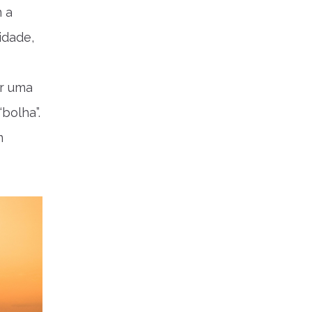
 a
idade,
ir uma
bolha”.
m