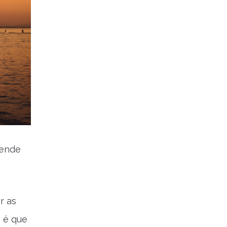
pende
r as
 é que