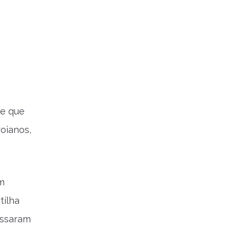
de que
oianos,
m
tilha
assaram