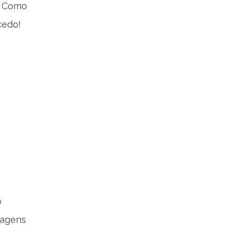
. Como
cedo!
o
iagens