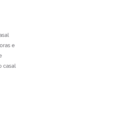
asal
oras e
e
o casal