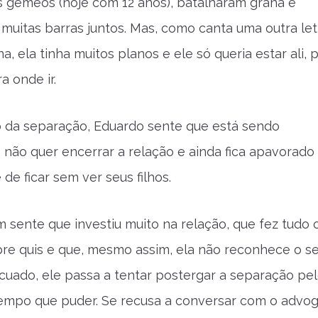
os gêmeos (hoje com 12 anos), batalharam grana e
muitas barras juntos. Mas, como canta uma outra let
, ela tinha muitos planos e ele só queria estar ali, p
a onde ir.
da separação, Eduardo sente que está sendo
não quer encerrar a relação e ainda fica apavorado
 de ficar sem ver seus filhos.
 sente que investiu muito na relação, que fez tudo 
e quis e que, mesmo assim, ela não reconhece o se
Acuado, ele passa a tentar postergar a separação pe
empo que puder. Se recusa a conversar com o advo