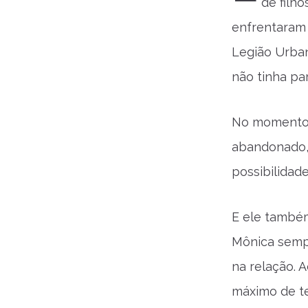
de filh
enfrentaram 
Legião Urbana
não tinha par
No momento 
abandonado, 
possibilidade
E ele também
Mônica sempr
na relação. 
máximo de t