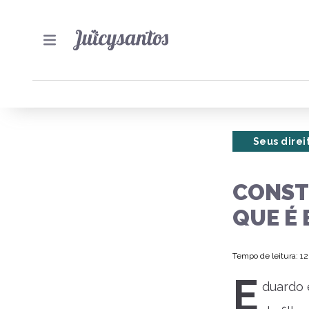
Seus direi
CONSTE
QUE É 
Tempo de leitura: 1
E
duardo 