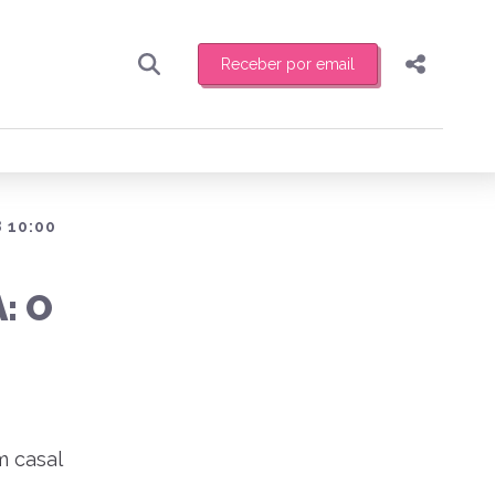
Receber por email
Pesquisar
Compartilhar
ber toda sexta-feira de manhã o resumo
.
Copiar o link
Enviar por Whatsapp
 10:00
Publicar no Facebook
receber novidades
: O
Publicar no X
m casal