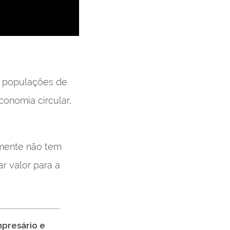
r populações de
onomia circular,
emente não tem
r valor para a
mpresário e