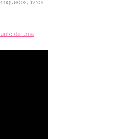
rinquedos, livros
ssunto de uma