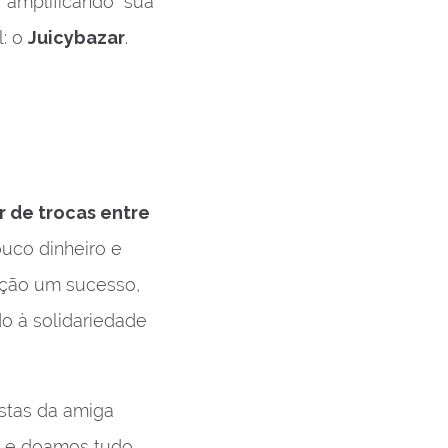
amplificando sua
l: o
Juicybazar
.
r de trocas entre
ouco dinheiro e
ição um sucesso,
do à solidariedade
estas da amiga
is e doamos tudo