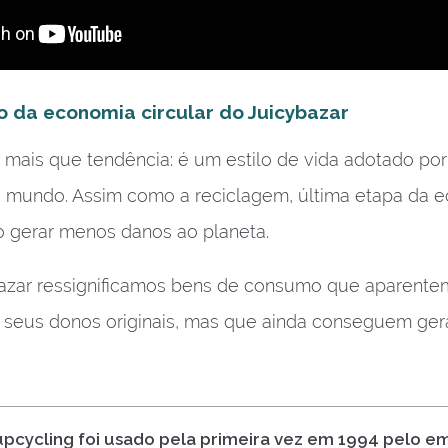
o da economia circular do Juicybazar
 mais que tendência: é um estilo de vida adotado po
o mundo. Assim como a reciclagem, última etapa da ec
 gerar menos danos ao planeta.
bazar ressignificamos bens de consumo que aparent
s seus donos originais, mas que ainda conseguem gera
pcycling foi usado pela primeira vez em 1994 pelo e