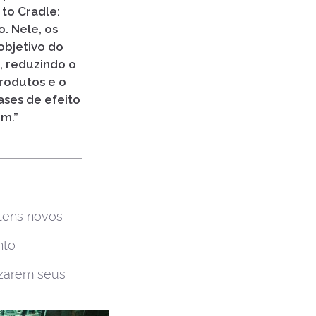
 to Cradle:
. Nele, os
objetivo do
, reduzindo o
rodutos e o
ases de efeito
em.”
tens novos
nto
izarem seus