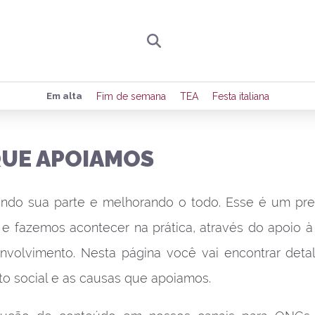
Preencha seus dados para receber toda sexta-
Em alta
Fim de semana
TEA
Festa italiana
de eventos e notícias da região.
QUE APOIAMOS
Quero receber novidad
ndo sua parte e melhorando o todo. Esse é um pr
e fazemos acontecer na prática, através do apoio à
envolvimento. Nesta página você vai encontrar det
to social e as causas que apoiamos.