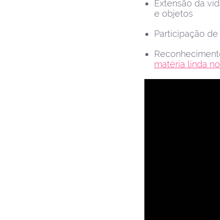
Extensão da vida
e objetos
Participação de
Reconhecimento
matéria linda no