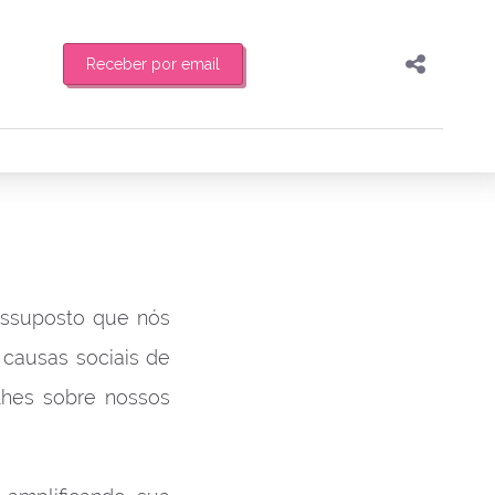
Receber por email
Pesquisar
Compartilhar
feira de manhã o resumo
Copiar o link
Enviar por Whatsapp
Publicar no Facebook
es
essuposto que nós
Publicar no X
 causas sociais de
alhes sobre nossos