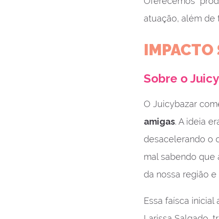
Oferecemos prod
atuação, além de 
IMPACTO 
Sobre o Juic
O Juicybazar co
amigas
. A ideia 
desacelerando o c
mal sabendo que a
da nossa região e
Essa faísca inici
Larissa Salgado, 