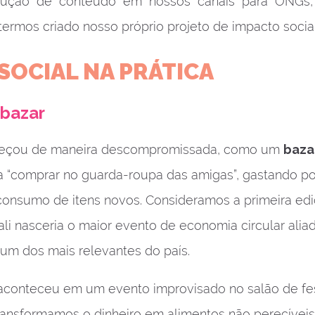
ução de conteúdo em nossos canais para ONGs, 
termos criado nosso próprio projeto de impacto socia
SOCIAL NA PRÁTICA
ybazar
meçou de maneira descompromissada, como um
baza
era “comprar no guarda-roupa das amigas”, gastando p
onsumo de itens novos. Consideramos a primeira ed
li nasceria o maior evento de economia circular alia
 um dos mais relevantes do país.
al aconteceu em um evento improvisado no salão de f
transformamos o dinheiro em alimentos não perecíve