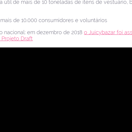
 útil de mais de 10 toneladas de itens de vestuário, b
 mais de 10.000 consumidores e voluntários
 nacional: em dezembro de 2018
o Juicybazar foi a
 Projeto Draft