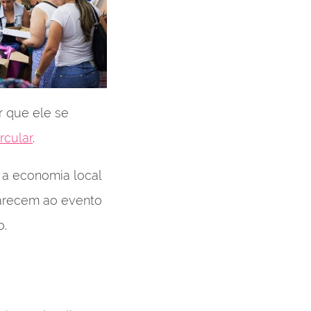
r que ele se
rcular
.
a a economia local
arecem ao evento
o.