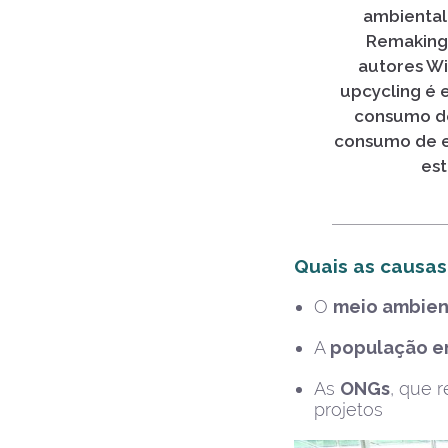
ambientali
Remaking 
autores Wi
upcycling é 
consumo de
consumo de en
est
Quais as causas
O
meio ambie
A
população e
As
ONGs
, que 
projetos