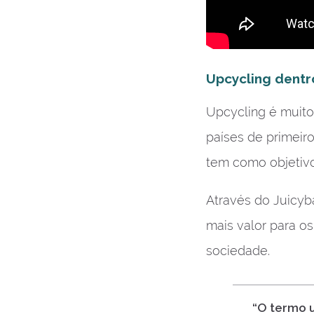
Upcycling dentr
Upcycling é muito
países de primeir
tem como objetivo
Através do Juicy
mais valor para o
sociedade.
“O termo u