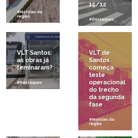
15/12
#Notícias da
região
#Destaques
19/03/2025
3/09/2024
VLT Santos:
VLT de
as obras já
Santos
teminaram?
começa
teste
operacional
#Destaques
do trecho
da segunda
fase
#Notícias da
região
28/08/2023
10/10/2017