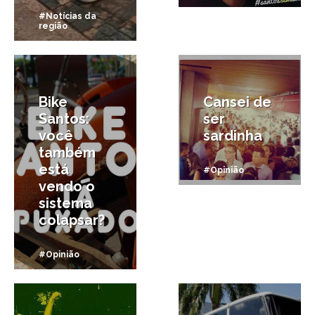
#Notícias da
região
22/12/2014
9/02/2014
Bike
Cansei de
Santos:
ser
você
sardinha
também
está
#Opinião
vendo o
sistema
colapsar?
#Opinião
16/06/2013
6/01/2013