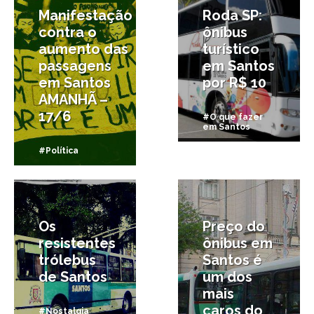
Manifestação
Roda SP:
contra o
ônibus
aumento das
turístico
passagens
em Santos
em Santos
por R$ 10
AMANHÃ –
17/6
#O que fazer
em Santos
#Política
17/03/2012
22/01/2012
Os
Preço do
resistentes
ônibus em
trólebus
Santos é
de Santos
um dos
mais
caros do
#Nostalgia