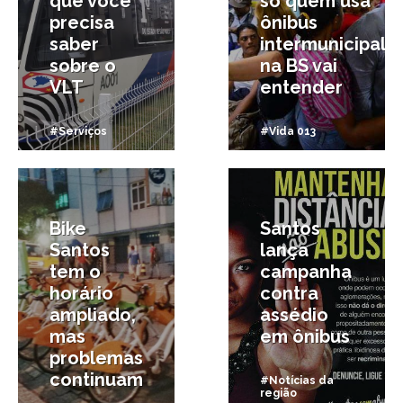
que você
só quem usa
precisa
ônibus
saber
intermunicipal
sobre o
na BS vai
VLT
entender
#Serviços
#Vida 013
27/03/2015
6/03/2015
Bike
Santos
Santos
lança
tem o
campanha
horário
contra
ampliado,
assédio
mas
em ônibus
problemas
continuam
#Notícias da
região