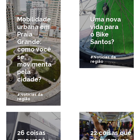
Mobilidade
Uma nova
urbana em
vida para
Praia
o Bike
Grande:
Santos?
como você
se
#Notícias da
região
movimenta
pela
cidade?
#Notícias da
região
27/08/2015
17/08/2015
26 coisas
22 coisas que