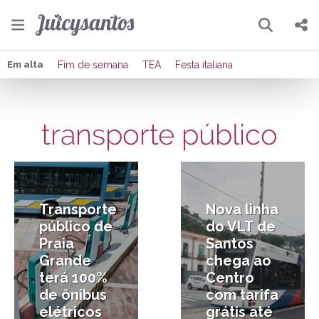
Pesquisar
Compartilhar
Em alta
Fim de semana
TEA
Festa italiana
Copiar o link
transporte público
Enviar por Whatsapp
7/05/2026
1/12/2025
Publicar no Facebook
Publicar no X
Transporte
Nova linha
público de
do VLT de
Praia
Santos
Grande
chega ao
terá 100%
Centro
de ônibus
com tarifa
elétricos
grátis até