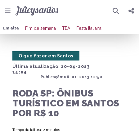
Pesquisar
Compartilhar
Em alta
Fim de semana
TEA
Festa italiana
Copiar o link
O que fazer em Santos
Enviar por Whatsapp
Última atualização:
20-04-2013
Publicar no Facebook
14:04
Publicação:
06-01-2013 12:50
Publicar no X
RODA SP: ÔNIBUS
TURÍSTICO EM SANTOS
POR R$ 10
Tempo de leitura: 2 minutos