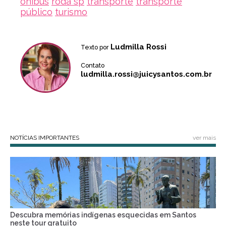
ônibus
roda sp
transporte
transporte
público
turismo
Ludmilla Rossi
Texto por
Contato
ludmilla.rossi@juicysantos.com.br
NOTÍCIAS IMPORTANTES
ver mais
Descubra memórias indígenas esquecidas em Santos
neste tour gratuito