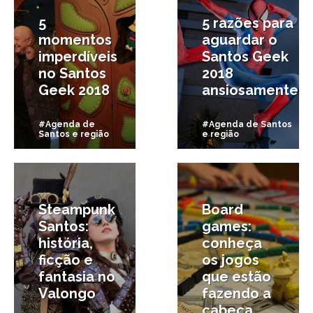
5
5 razões para
momentos
aguardar o
imperdíveis
Santos Geek
no Santos
2018
Geek 2018
ansiosamente
#Agenda de
#Agenda de Santos
Santos e região
e região
23/08/2018
29/05/2018
Steampunk
Board
Santos:
games:
história,
conheça
ficção e
os jogos
fantasia no
que estão
Valongo
fazendo a
cabeça