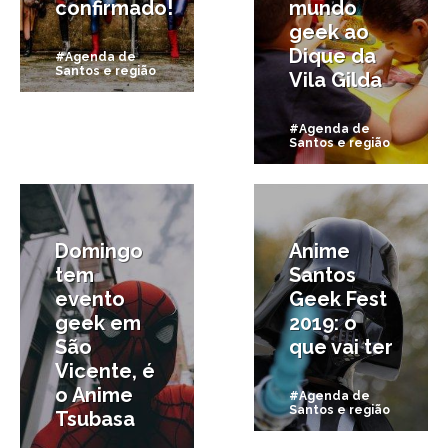
confirmado!
mundo
geek ao
Dique da
#Agenda de
Santos e região
Vila Gilda
#Agenda de
Santos e região
9/04/2019
20/03/2019
Domingo
Anime
tem
Santos
evento
Geek Fest
geek em
2019: o
São
que vai ter
Vicente, é
o Anime
#Agenda de
Santos e região
Tsubasa