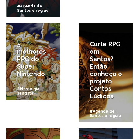
#Agenda de
Santos e região
9/12/2018
6/11/2018
5
Curte RPG
melhores
em
RPG do
Santos?
Super
Então
Nintendo
conheça o
projeto
Contos
#Nostalgia
santista
Lúdicos
#Agenda de
Santos e região
30/10/2018
16/10/2018