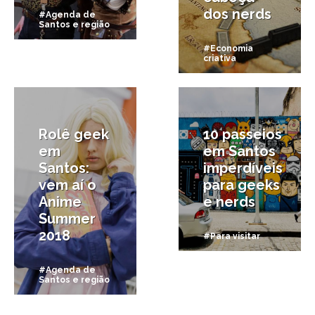
dos nerds
#Agenda de
Santos e região
#Economia
criativa
19/03/2018
6/03/2018
Rolê geek
10 passeios
em
em Santos
Santos:
imperdíveis
vem aí o
para geeks
Anime
e nerds
Summer
2018
#Para visitar
#Agenda de
Santos e região