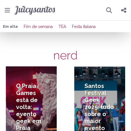
Pesquisar
Compartilhar
Em alta
Fim de semana
TEA
Festa italiana
Copiar o link
nerd
Enviar por Whatsapp
3/07/2026
7/11/2025
Publicar no Facebook
Publicar no X
O Praia
Santos
Games
Festival
está de
Geek
volta:
2025: tudo
evento
sobre o
geek em
maior
Praia
evento