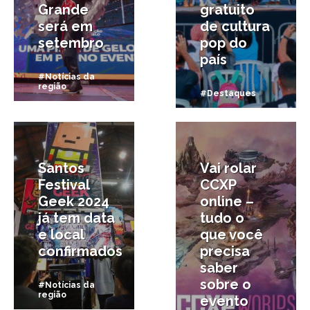
Grande
gratuito
será em
de cultura
setembro
pop do
país
#Notícias da
região
#Destaques
27/08/2024
9/09/2020
Santos
Vai rolar
Festival
CCXP
Geek 2024
online –
já tem data
tudo o
e local
que você
confirmados
precisa
saber
sobre o
#Notícias da
região
evento