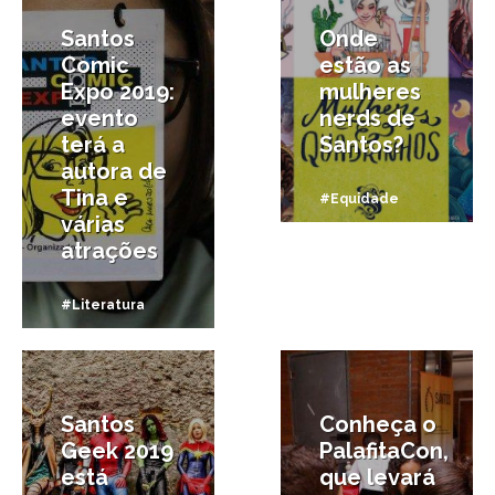
Santos
Onde
Comic
estão as
Expo 2019:
mulheres
evento
nerds de
terá a
Santos?
autora de
Tina e
#Equidade
várias
atrações
#Literatura
23/05/2019
21/05/2019
Santos
Conheça o
Geek 2019
PalafitaCon,
está
que levará