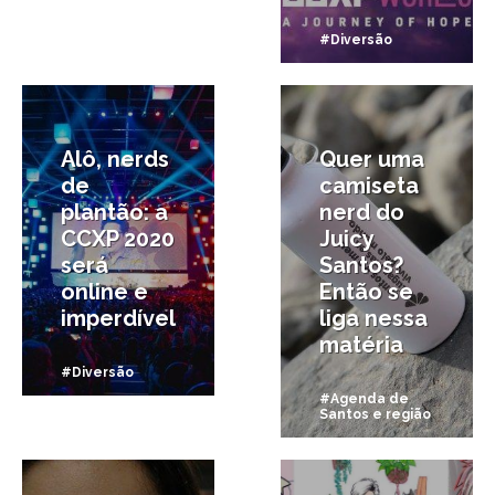
#Diversão
16/07/2020
13/11/2019
Alô, nerds
Quer uma
de
camiseta
plantão: a
nerd do
CCXP 2020
Juicy
será
Santos?
online e
Então se
imperdível
liga nessa
matéria
#Diversão
#Agenda de
Santos e região
25/09/2019
17/09/2019