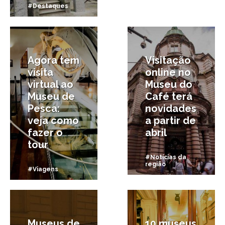
#Destaques
25/06/2020
27/03/2020
Agora tem
Visitação
visita
online no
virtual ao
Museu do
Museu de
Café terá
Pesca:
novidades
veja como
a partir de
fazer o
abril
tour
#Notícias da
região
#Viagens
29/01/2020
4/05/2018
Museus de
10 museus