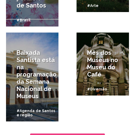
de Santos
#Arte
#Brasil
18/05/2015
2/05/2014
Baixada
Mês dos
Santista está
Museus no
na
Museu do
programação
Café
da Semana
Nacional de
#Diversão
Museus
#Agenda de Santos
e região