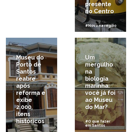
presente
no Centro
#Novo na região
3/02/2025
29/09/2022
Museu do
Um
Porto de
mergulho
Santos
na
reabre
biologia
após
marinha:
reforma e
você já foi
exibe
ao Museu
2.000
do Mar?
itens
históricos
#O que fazer
em Santos