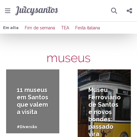
Pesquisar
Compartilhar
Em alta
Fim de semana
TEA
Festa italiana
Copiar o link
museus
Enviar por Whatsapp
31/05/2025
16/04/2025
Publicar no Facebook
Publicar no X
11 museus
Museu
em Santos
Ferroviário
que valem
de Santos
a visita
e novos
bondes:
passado
#Diversão
vira