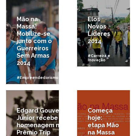
Mão na
Elos
Massa!
Novos
Mobilize-se
Líderes
junto com o
2014
Guerreiros
Sem Armas
#Carreira e
Inovação
2014
#Empreendedorismo
1/07/2013
14/07/2012
Edgard Gouveia
Começa
Júnior recebe
hoje:
homenagem no
etapa Mão
Prêmio Trip
na Massa