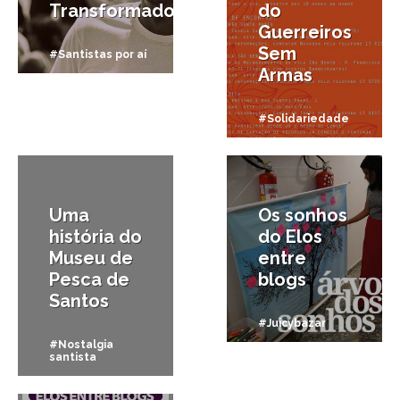
Transformadores
do
Guerreiros
Sem
#Santistas por aí
Armas
#Solidariedade
7/12/2011
29/11/2011
Uma
Os sonhos
história do
do Elos
Museu de
entre
Pesca de
blogs
Santos
#Juicybazar
#Nostalgia
santista
18/11/2011