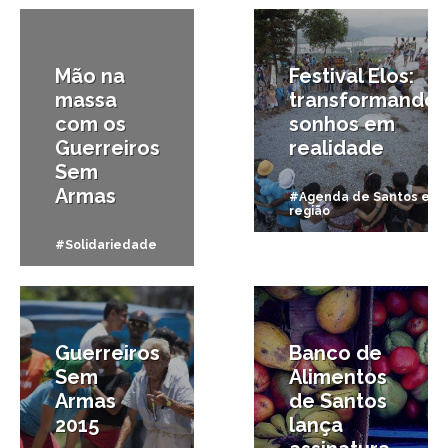
Mão na
Festival Elos:
massa
transformando
com os
sonhos em
Guerreiros
realidade
Sem
Armas
#Agenda de Santos e
região
#Solidariedade
30/06/2015
6/12/2014
Guerreiros
Banco de
Sem
Alimentos
Armas
de Santos
2015
lança