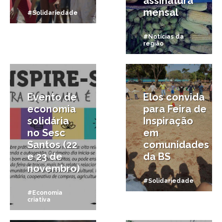
assinatura
mensal
#Solidariedade
#Notícias da
região
20/11/2014
27/07/2014
Evento de
Elos convida
economia
para Feira de
solidária
Inspiração
no Sesc
em
Santos (22
comunidades
e 23 de
da BS
novembro)
#Solidariedade
#Economia
criativa
23/01/2014
1/11/2013