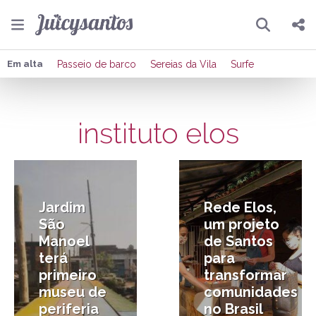
Pesquisar
Compartilhar
Em alta
Passeio de barco
Sereias da Vila
Surfe
Copiar o link
instituto elos
Enviar por Whatsapp
30/04/2025
8/10/2020
Publicar no Facebook
Publicar no X
Jardim
Rede Elos,
São
um projeto
Manoel
de Santos
terá
para
primeiro
transformar
museu de
comunidades
periferia
no Brasil