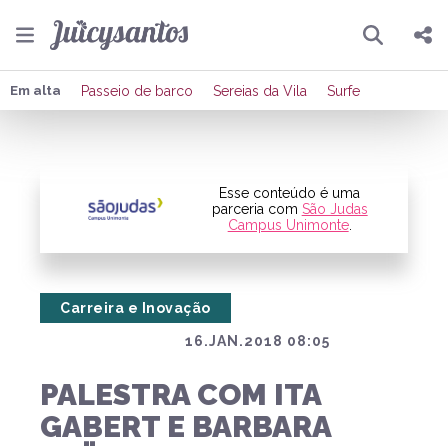
Pesquisar
Compartilhar
Em alta
Passeio de barco
Sereias da Vila
Surfe
Copiar o link
Enviar por Whatsapp
Esse conteúdo é uma
parceria com
São Judas
Campus Unimonte
.
Publicar no Facebook
Publicar no X
Carreira e Inovação
16.JAN.2018 08:05
PALESTRA COM ITA
GABERT E BARBARA