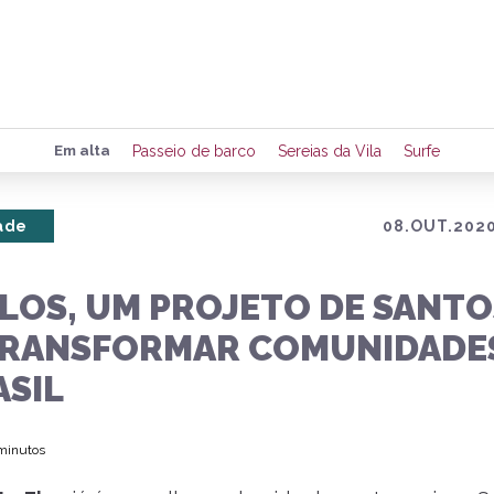
Preencha seus dados para rece
Em alta
Passeio de barco
Sereias da Vila
Surfe
de eventos e notícias da região
ade
08.OUT.2020
Quero 
ELOS, UM PROJETO DE SANTO
TRANSFORMAR COMUNIDADE
ASIL
 minutos