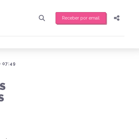
Receber por email
Pesquisar
Compartilhar
ber toda sexta-feira de manhã o resumo
.
Copiar o link
Enviar por Whatsapp
 07:49
Publicar no Facebook
receber novidades
S
Publicar no X
S