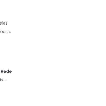
eias
ções e
,
Rede
is –