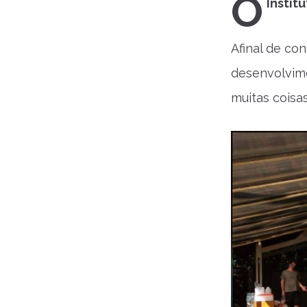
O
Instit
Afinal de co
desenvolvim
muitas coisa