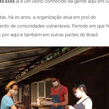
uto Elos
já é um velho conhecido da gente aqui em S
ntas, há 20 anos, a organização atua em prol do
ento de comunidades vulneráveis. Período em que f
s por aqui e também em outras partes do Brasil.