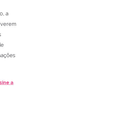
o, a
tiverem
s
de
rmações
sine a