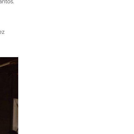
antos.
ez