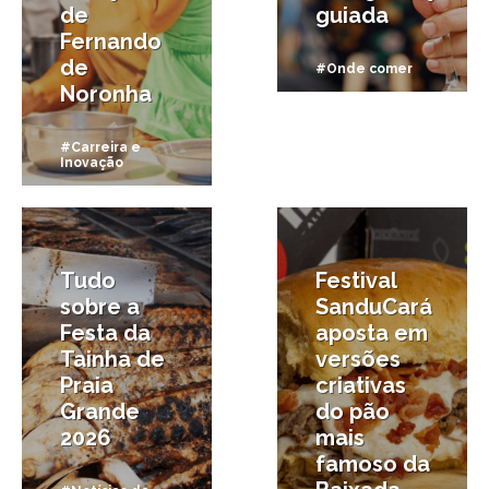
de
guiada
Fernando
de
#Onde comer
Noronha
#Carreira e
Inovação
24/06/2026
27/05/2026
Tudo
Festival
sobre a
SanduCará
Festa da
aposta em
Tainha de
versões
Praia
criativas
Grande
do pão
2026
mais
famoso da