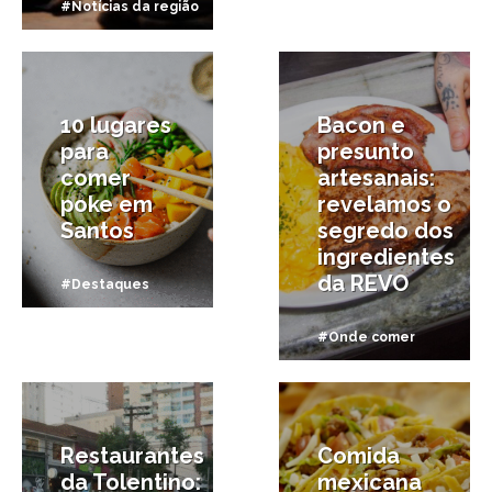
#Notícias da região
20/12/2025
30/11/2025
10 lugares
Bacon e
para
presunto
comer
artesanais:
poke em
revelamos o
Santos
segredo dos
ingredientes
da REVO
#Destaques
#Onde comer
28/11/2025
28/10/2025
Restaurantes
Comida
da Tolentino:
mexicana