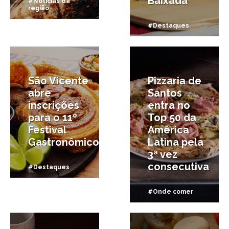
Baixada
#Notícias da
região
#Destaques
17/05/2026
15/05/2026
São Vicente
Pizzaria de
abre
Santos
inscrições
entra no
para o 11º
Top 50 da
Festival
América
Gastronômico
Latina pela
3ª vez
consecutiva
#Destaques
#Onde comer
11/05/2026
15/04/2026