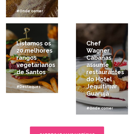
#Onde comer
1/10/2025
27/09/2025
Listamos os
Chef
20 melhores
Wagner
rangos
Cabañas
vegetarianos
assume
de Santos
restaurantes
do Hotel
Jequitimar
#Destaques
Guarujá
#Onde comer