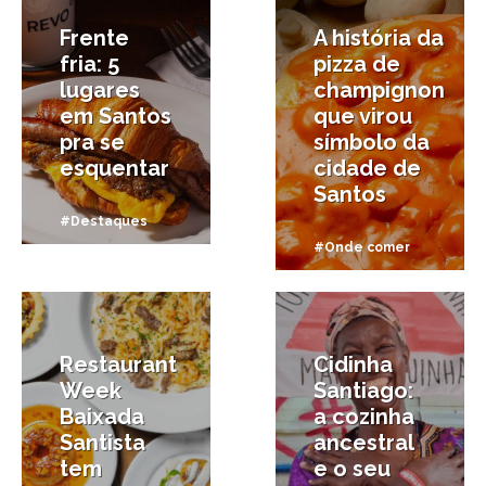
Frente
A história da
fria: 5
pizza de
lugares
champignon
em Santos
que virou
pra se
símbolo da
esquentar
cidade de
Santos
#Destaques
#Onde comer
9/04/2026
9/03/2026
Restaurant
Cidinha
Week
Santiago:
Baixada
a cozinha
Santista
ancestral
tem
e o seu