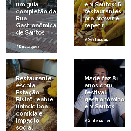
um guia
em Santos: 6
completão da
restaurantes
Rua
pra provar e
Gastronômica
repetir
de Santos
#Destaques
#Destaques
21/10/2025
14/10/2025
Restaurante-
Madê faz 8
escola
anos com
Estação
festival
Bistrô reabre
gastronômico
unindo boa
em Santos
comida e
impacto
#Onde comer
social