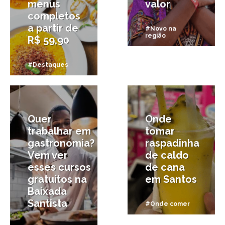
menus
valor
completos
a partir de
#Novo na
região
R$ 59,90
#Destaques
25/02/2026
14/02/2026
Quer
Onde
trabalhar em
tomar
gastronomia?
raspadinha
Vem ver
de caldo
esses cursos
de cana
gratuitos na
em Santos
Baixada
Santista
#Onde comer