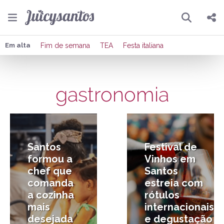
Pesquisar
Compartilhar
Em alta
Fim de semana
TEA
Festa italiana
Copiar o link
gastronomia
Enviar por Whatsapp
20/07/2026
14/07/2026
Publicar no Facebook
Publicar no X
Santos
Festival de
formou a
Vinhos em
chef que
Santos
comanda
estreia com
a cozinha
rótulos
mais
internacionais
desejada
e degustação