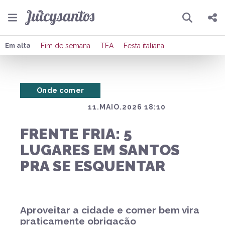
Pesquisar
Compartilhar
Em alta
Fim de semana
TEA
Festa italiana
Copiar o link
Onde comer
Enviar por Whatsapp
11.MAIO.2026 18:10
Publicar no Facebook
FRENTE FRIA: 5
Publicar no X
LUGARES EM SANTOS
PRA SE ESQUENTAR
Aproveitar a cidade e comer bem vira
praticamente obrigação