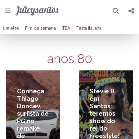
Pesquisar
Compartilhar
Em alta
Fim de semana
TEA
Festa italiana
Copiar o link
anos 80
Enviar por Whatsapp
23/05/2019
9/11/2018
Publicar no Facebook
Publicar no X
Conheça
Stevie B
Thiago
em
Doncev,
Santos:
surfista de
teremos
PG no
show do
remake
rei do
de
freestyle!