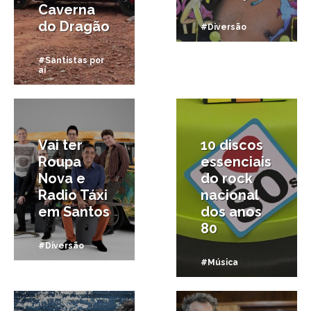
Caverna
do Dragão
#Diversão
#Santistas por
aí
12/07/2018
3/03/2018
Vai ter
10 discos
Roupa
essenciais
Nova e
do rock
Radio Táxi
nacional
em Santos
dos anos
80
#Diversão
#Música
26/08/2017
3/06/2017