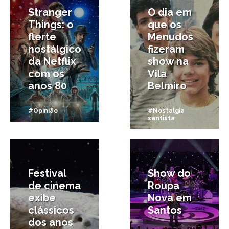
Stranger
O dia em
Things: o
que os
flerte
Menudos
nostálgico
fizeram
da Netflix
show na
com os
Vila
anos 80
Belmiro
#Opinião
#Nostalgia
santista
17/12/2014
29/10/2014
Festival
Show do
de cinema
Roupa
exibe
Nova em
clássicos
Santos
dos anos