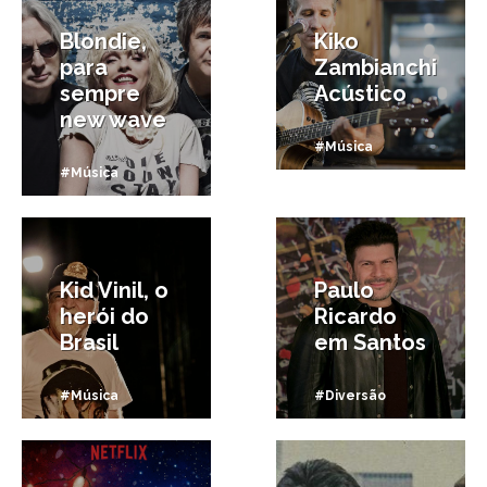
Blondie,
Kiko
para
Zambianchi
sempre
Acústico
new wave
#Música
#Música
21/05/2017
16/04/2017
Kid Vinil, o
Paulo
herói do
Ricardo
Brasil
em Santos
#Música
#Diversão
20/07/2016
12/01/2016