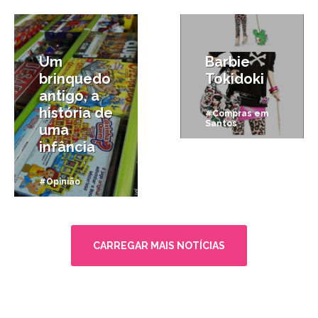
16/12/2012
12/10/2011
Um
Barbie
brinquedo
Tokidoki
antigo, a
história de
#Compras em
Santos
uma
infância
#Opinião
CARREGAR MAIS NOTÍCIAS