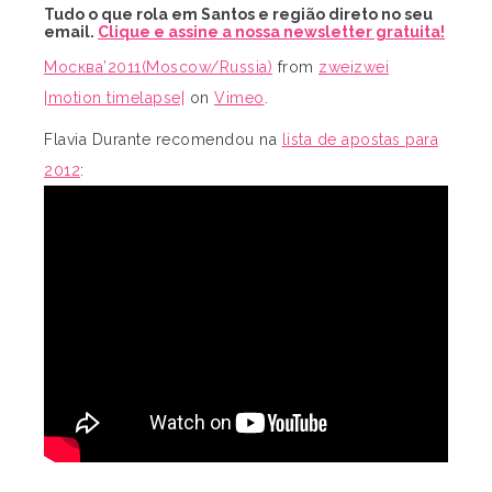
Tudo o que rola em Santos e região direto no seu
email.
Clique e assine a nossa newsletter gratuita!
Москва’2011(Moscow/Russia)
from
zweizwei
|motion timelapse|
on
Vimeo
.
Flavia Durante recomendou na
lista de apostas para
2012
: