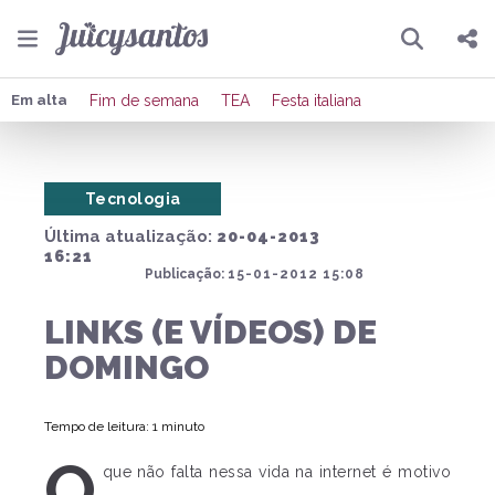
Pesquisar
Compartilhar
Em alta
Fim de semana
TEA
Festa italiana
Copiar o link
Tecnologia
Enviar por Whatsapp
Última atualização:
20-04-2013
Publicar no Facebook
16:21
Publicação:
15-01-2012 15:08
Publicar no X
LINKS (E VÍDEOS) DE
DOMINGO
Tempo de leitura: 1 minuto
O
que não falta nessa vida na internet é motivo