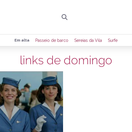
Preencha seus dados para receber toda sexta-
Em alta
Passeio de barco
Sereias da Vila
Surfe
de eventos e notícias da região.
links de domingo
11/12/2011
Quero receber novidad