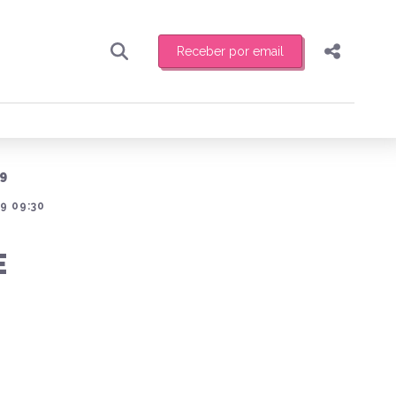
Receber por email
Pesquisar
Compartilhar
ber toda sexta-feira de manhã o resumo
.
Copiar o link
9
Enviar por Whatsapp
9 09:30
Publicar no Facebook
receber novidades
E
Publicar no X