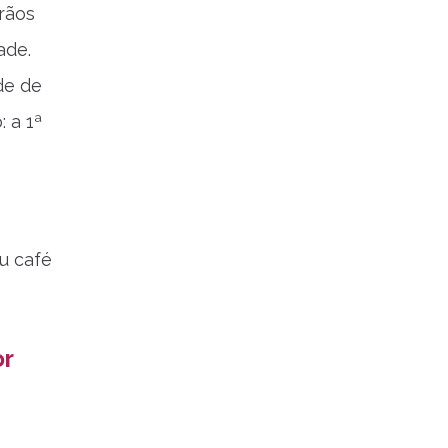
grãos
ade.
de de
 a 1ª
u café
or