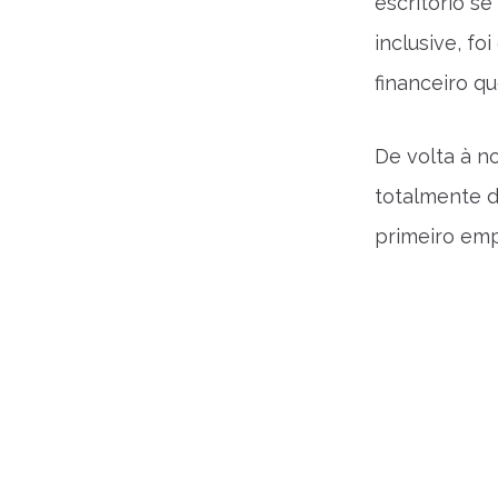
escritório s
inclusive, fo
financeiro q
De volta à n
totalmente d
primeiro em