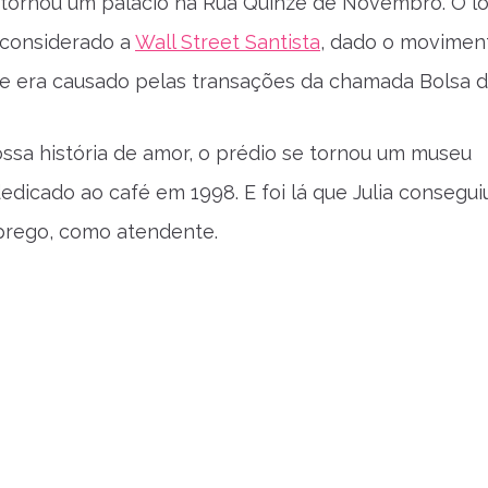
e tornou um palácio na Rua Quinze de Novembro. O lo
i considerado a
Wall Street Santista
, dado o movimen
ue era causado pelas transações da chamada Bolsa d
ossa história de amor, o prédio se tornou um museu
edicado ao café em 1998. E foi lá que Julia consegui
prego, como atendente.