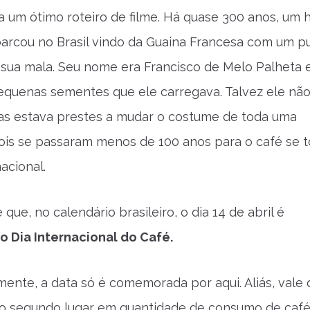
ia um ótimo roteiro de filme. Há quase 300 anos, u
rcou no Brasil vindo da Guaina Francesa com um 
sua mala. Seu nome era Francisco de Melo Palheta 
equenas sementes que ele carregava. Talvez ele nã
as estava prestes a mudar o costume de toda uma
ois se passaram menos de 100 anos para o café se t
acional.
 que, no calendário brasileiro, o dia 14 de abril é
o Dia Internacional do Café.
mente, a data só é comemorada por aqui. Aliás, vale d
 o segundo lugar em quantidade de consumo de caf