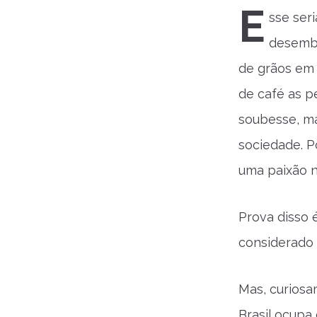
E
sse ser
desemba
de grãos em 
de café as p
soubesse, m
sociedade. P
uma paixão n
Prova disso é
considerado
Mas, curiosa
Brasil ocupa