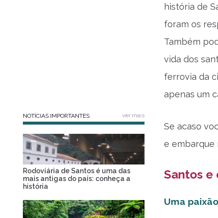
história de S
foram os res
Também pode
vida dos san
ferrovia da 
apenas um ca
ver mais
NOTÍCIAS IMPORTANTES
Se acaso vo
e embarque n
Rodoviária de Santos é uma das
Santos e 
mais antigas do país: conheça a
história
Uma paixão