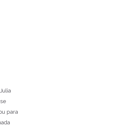
Julia
 se
ou para
nada