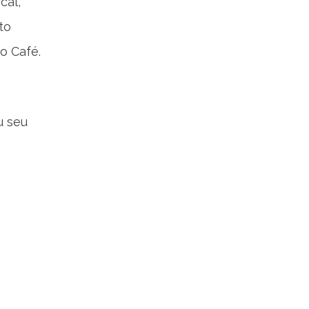
cal,
to
o Café.
u seu