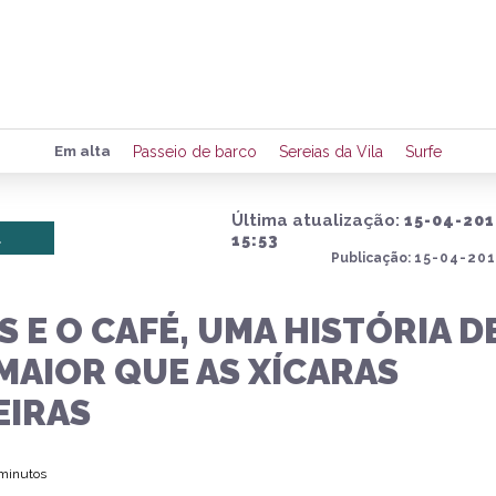
Preencha seus dados para rece
Em alta
Passeio de barco
Sereias da Vila
Surfe
de eventos e notícias da região
Última atualização:
15-04-201
l
15:53
Publicação:
15-04-201
Quero 
 E O CAFÉ, UMA HISTÓRIA D
MAIOR QUE AS XÍCARAS
EIRAS
 minutos