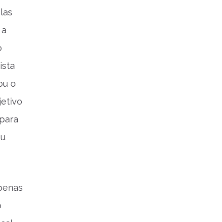
las
 a
o
ista
ou o
jetivo
 para
eu
apenas
o