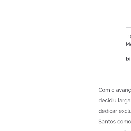
“
Me
bi
Com o avanço
decidiu larg
dedicar excl
Santos como 