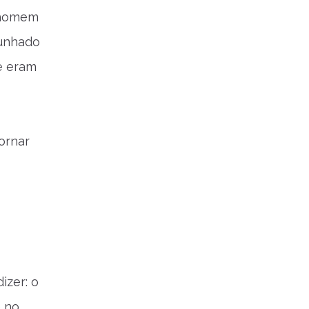
m homem
punhado
e eram
o
ornar
izer: o
é no