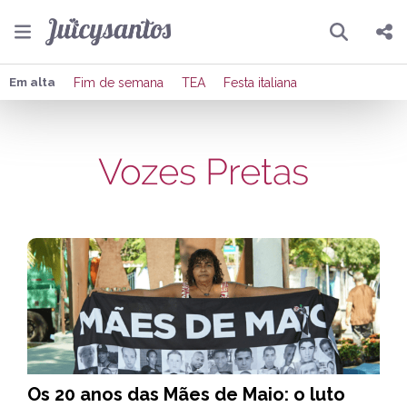
Pesquisar
Compartilhar
Em alta
Fim de semana
TEA
Festa italiana
Copiar o link
Vozes Pretas
Enviar por Whatsapp
Publicar no Facebook
Publicar no X
Os 20 anos das Mães de Maio: o luto