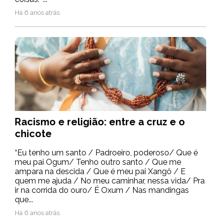
Há 6 anos atrás
Racismo e religião: entre a cruz e o
chicote
“Eu tenho um santo / Padroeiro, poderoso/ Que é
meu pai Ogum/ Tenho outro santo / Que me
ampara na descida / Que é meu pai Xangô / E
quem me ajuda / No meu caminhar, nessa vida/ Pra
ir na corrida do ouro/ É Oxum / Nas mandingas
que...
Há 6 anos atrás