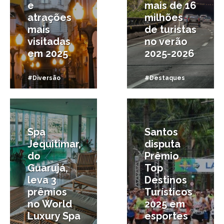
e
mais de 16
atrações
milhões
mais
de turistas
visitadas
no verão
em 2025
2025-2026
#Diversão
#Destaques
17/11/2025
17/10/2025
Spa
Santos
Jequitimar,
disputa
do
Prêmio
Guarujá,
Top
leva 3
Destinos
prêmios
Turísticos
no World
2025 em
Luxury Spa
esportes