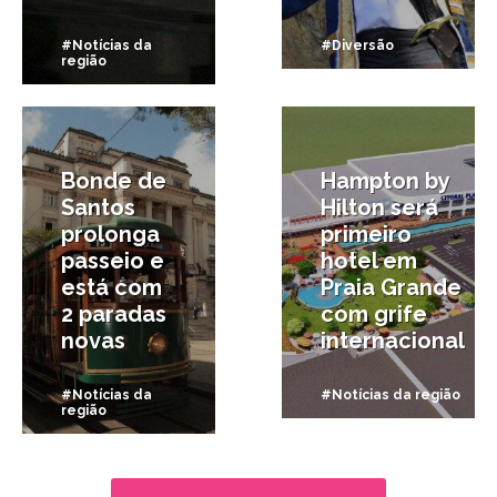
#Notícias da
#Diversão
região
28/07/2025
8/07/2025
Bonde de
Hampton by
Santos
Hilton será
prolonga
primeiro
passeio e
hotel em
está com
Praia Grande
2 paradas
com grife
novas
internacional
#Notícias da
#Notícias da região
região