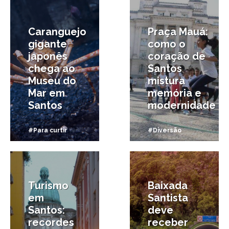
Caranguejo
Praça Mauá:
gigante
como o
japonês
coração de
chega ao
Santos
Museu do
mistura
Mar em
memória e
Santos
modernidade
#Para curtir
#Diversão
13/01/2026
19/12/2025
Turismo
Baixada
em
Santista
Santos:
deve
recordes
receber