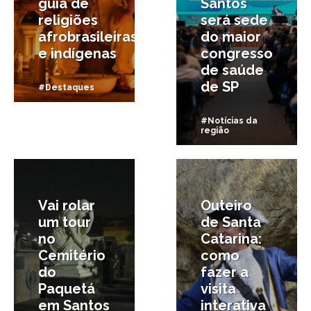
guia de
Santos
religiões
será sede
afrobrasileiras
do maior
e indígenas
congresso
de saúde
de SP
#Destaques
#Notícias da
região
22/08/2025
10/08/2025
Vai rolar
Outeiro
um tour
de Santa
no
Catarina:
Cemitério
como
do
fazer a
Paquetá
visita
em Santos
interativa