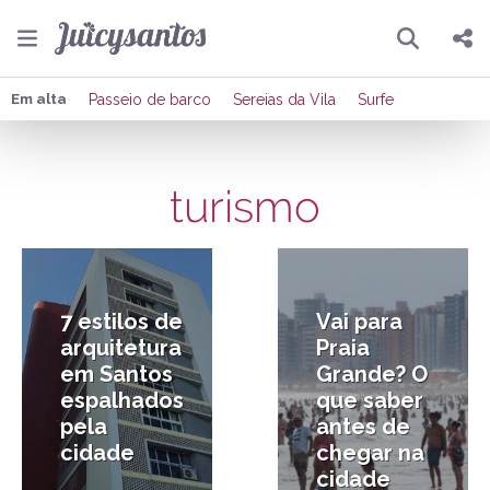
Pesquisar
Compartilhar
Em alta
Passeio de barco
Sereias da Vila
Surfe
Copiar o link
turismo
Enviar por Whatsapp
5/05/2026
23/04/2026
Publicar no Facebook
Publicar no X
7 estilos de
Vai para
arquitetura
Praia
em Santos
Grande? O
espalhados
que saber
pela
antes de
cidade
chegar na
cidade