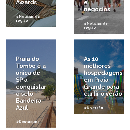
Awards
e
negócios
#Notícias da
região
#Notícias da
região
7/10/2025
26/09/2025
Praia do
As 10
Tombo é a
melhores
única de
hospedagens
SP a
em Praia
conquistar
Grande para
o selo
curtir o verão
Bandeira
Azul
#Diversão
#Destaques
23/09/2025
1/09/2025