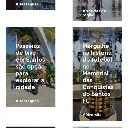
#Destaques
#Notícias da
região
14/03/2026
14/02/2026
Passeios
Mergulhe
de bike
na história
em Santos
do futebol
são opção
no
para
Memorial
explorar a
das
cidade
Conquistas
do Santos
FC
#Destaques
#Diversão
9/02/2026
1/02/2026