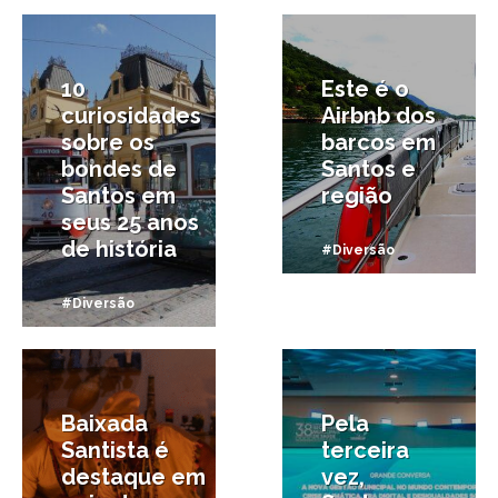
10
Este é o
curiosidades
Airbnb dos
sobre os
barcos em
bondes de
Santos e
Santos em
região
seus 25 anos
de história
#Diversão
#Diversão
28/08/2025
27/08/2025
Baixada
Pela
Santista é
terceira
destaque em
vez,