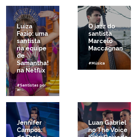
25/07/2018
27/03/2018
Luiza
O jazz do
Fazio: uma
santista
santista
Marcelo
na equipe
Maccagnan
de
Samantha!
#Música
na Netflix
#Santistas por
aí
29/01/2018
17/01/2018
Jennifer
Luan Gabriel
Campos:
no The Voice