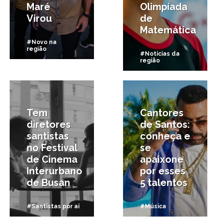
Maré
Olimpíada
Virou
de
Matemática
#Novo na
região
#Notícias da
região
26/05/2019
19/03/2019
Tem
Cantores
diretores
de Santos:
santistas
conheça e
no Festival
se
de Cinema
apaixone
Interurbano
por esses
de Busan
5 talentos
#Santistas por aí
#Música