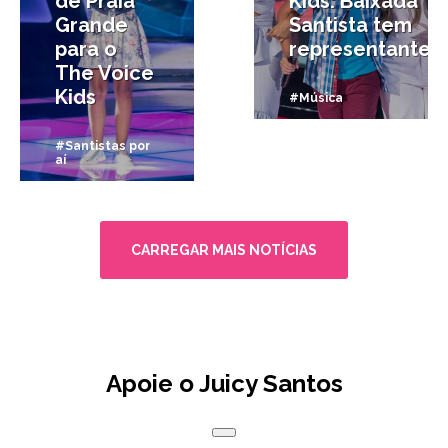
de Praia
Kids: Baixada
Grande
Santista tem
para o
representante
The Voice
Kids
#Música
#Santistas por
aí
CARREGAR MAIS NOTÍCIAS
Apoie o Juicy Santos