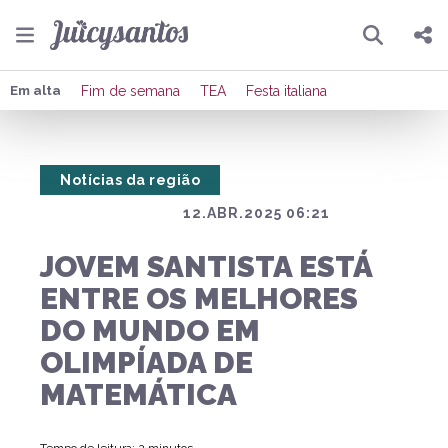
Pesquisar
Compartilhar
Em alta
Fim de semana
TEA
Festa italiana
Copiar o link
Notícias da região
Enviar por Whatsapp
12.ABR.2025 06:21
Publicar no Facebook
JOVEM SANTISTA ESTÁ
Publicar no X
ENTRE OS MELHORES
DO MUNDO EM
OLIMPÍADA DE
MATEMÁTICA