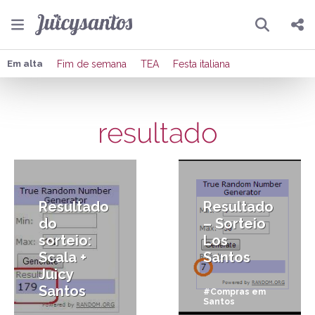
Pesquisar
Compartilhar
Em alta
Fim de semana
TEA
Festa italiana
Copiar o link
resultado
Enviar por Whatsapp
28/07/2014
15/05/2013
Publicar no Facebook
Publicar no X
Resultado
Resultado
do
– Sorteio
sorteio:
Los
Scala +
Santos
Juicy
Santos
#Compras em
Santos