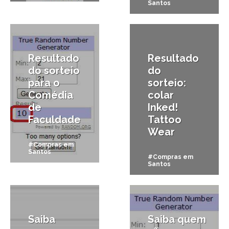
Santos
20/09/2011
26/07/2011
Resultado
Resultado
do sorteio
do
para o
sorteio:
Comédia
colar
de
Inked!
Faculdade
Tattoo
Wear
#Compras em
Santos
#Compras em
Santos
16/06/2011
17/05/2011
Saiba
Saiba quem