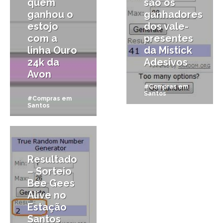
quem
são os
ganhou o
ganhadores
estojo
dos vale-
com a
presentes
linha Ouro
da Mistick
24k da
Adesivos
Avon
#Compras em
Santos
#Compras em
Santos
14/04/2011
Resultado
– Sorteio
Bee Gees
Alive no
Estação
Santos