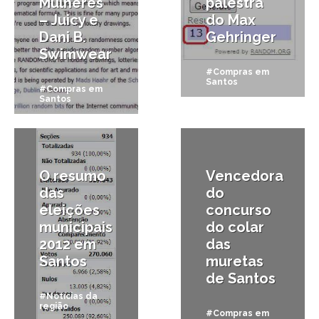
Mulheres
palestra
– Juicy e
do Max
Dani B.
Gehringer
Swimwear
#Compras em
Santos
#Compras em
Santos
8/10/2012
31/10/2011
O resumo
Vencedora
das
do
eleições
concurso
municipais
do colar
2012 em
das
Santos
muretas
de Santos
#Notícias da
região
#Compras em