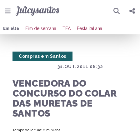
Pesquisar
Compartilhar
Em alta
Fim de semana
TEA
Festa italiana
Copiar o link
Compras em Santos
Enviar por Whatsapp
31.OUT.2011 08:32
Publicar no Facebook
VENCEDORA DO
Publicar no X
CONCURSO DO COLAR
DAS MURETAS DE
SANTOS
Tempo de leitura: 2 minutos