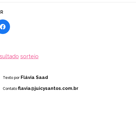
AR
sultado
sorteio
Flávia Saad
Texto por
flavia@juicysantos.com.br
Contato