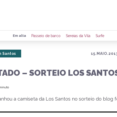
Preencha seus dados para rece
Em alta
Passeio de barco
Sereias da Vila
Surfe
de eventos e notícias da região
 Santos
15.MAIO.201
Quero 
TADO – SORTEIO LOS SANTO
 minuto
nhou a camiseta da Los Santos no sorteio do blog f