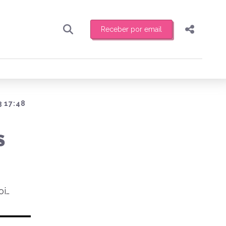
Receber por email
Pesquisar
Compartilhar
ber toda sexta-feira de manhã o resumo
.
Copiar o link
Enviar por Whatsapp
3 17:48
Publicar no Facebook
receber novidades
S
Publicar no X
oi…