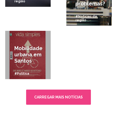
região
problemas?
#Notícias da
região
17/09/2012
Mobilidade
urbana em
Santos
#Política
CARREGAR MAIS NOTÍCIAS