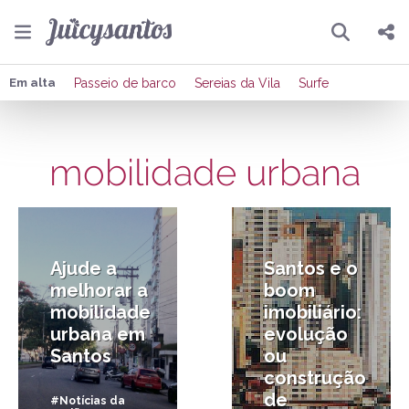
Pesquisar
Compartilhar
Em alta
Passeio de barco
Sereias da Vila
Surfe
Copiar o link
mobilidade urbana
Enviar por Whatsapp
8/01/2016
24/06/2013
Publicar no Facebook
Publicar no X
Ajude a
Santos e o
melhorar a
boom
mobilidade
imobiliário:
urbana em
evolução
Santos
ou
construção
de
#Notícias da