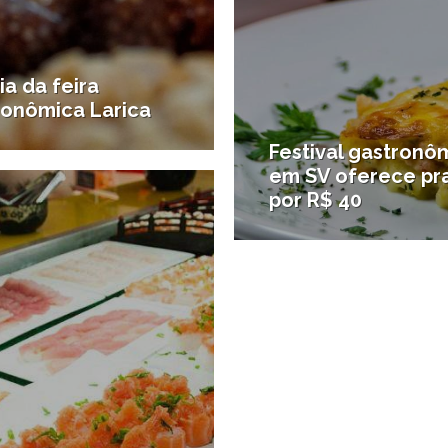
ia da feira
ronômica Larica
Festival gastronô
19/08/2012
ades gastronômicas
em SV oferece pr
por R$ 40
#Onde comer