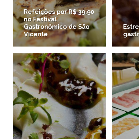
Refeições por R$ 39,90
no Festival
Gastronômico de São
Estre
Vicente
gast
14/04/2013
#Onde comer
#Novid