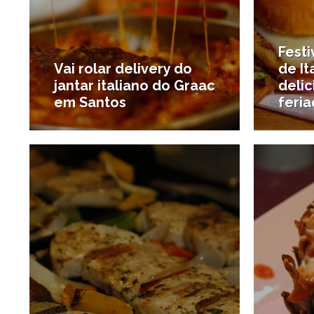
Fest
Vai rolar delivery do
de I
jantar italiano do Graac
delic
em Santos
feri
17/10/2018
#Novidades gastronômicas
#São P