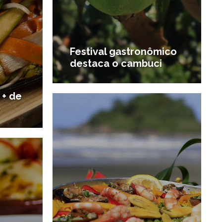
Festival gastronômico
destaca o cambuci
30/09/2015
#Novidades gastronômicas
 + de
1/05/2015