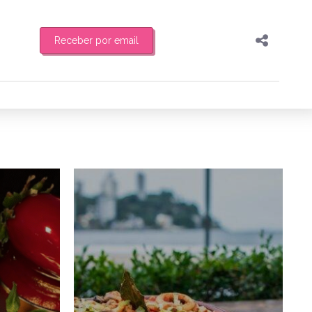
Receber por email
Pesquisar
Compartilhar
feira de manhã o resumo
Copiar o link
Enviar por Whatsapp
1/07/2025
22/07/2024
Publicar no Facebook
es
Publicar no X