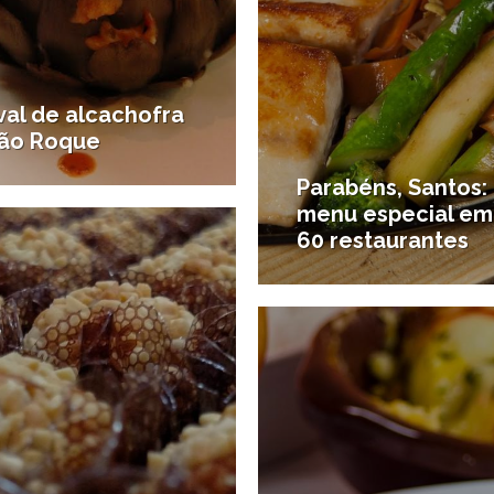
val de alcachofra
ão Roque
Parabéns, Santos:
15/03/2017
 destinos
menu especial em
60 restaurantes
#Onde comer