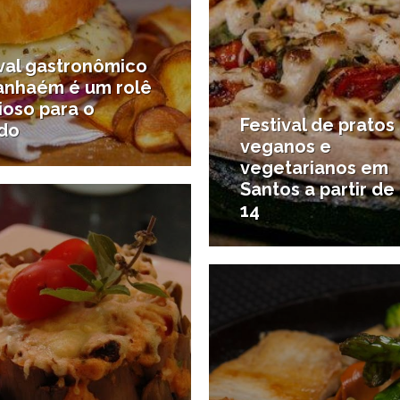
ival gastronômico
tanhaém é um rolê
ioso para o
Festival de pratos
ado
veganos e
vegetarianos em
5/10/2018
aulo
Santos a partir de
14
2
#Para comer e beber