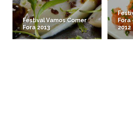
Fest
Festival Vamos Comer
Fora 
Fora 2013
2012
#Onde comer
#Onde 