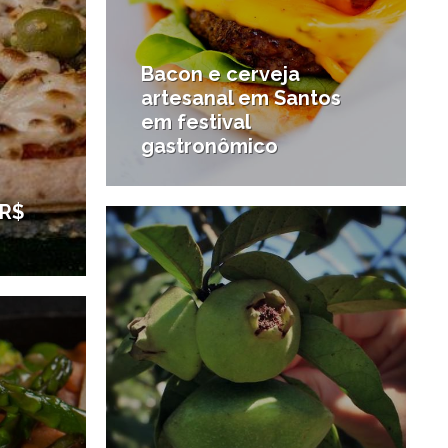
Bacon e cerveja
artesanal em Santos
em festival
gastronômico
30/01/2018
#Diversão
 R$
4/01/2018