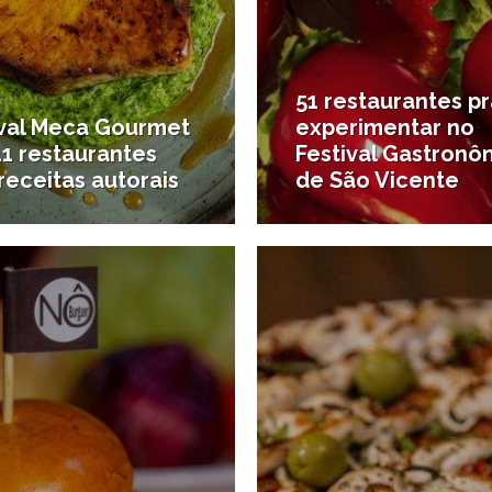
51 restaurantes p
ival Meca Gourmet
experimentar no
11 restaurantes
Festival Gastronô
eceitas autorais
de São Vicente
19/11/2019
ques
#Onde comer