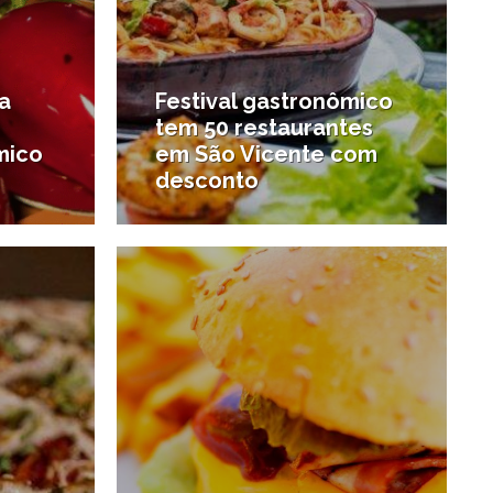
ra
Festival gastronômico
tem 50 restaurantes
mico
em São Vicente com
desconto
1/04/2019
24/11/2018
#Novo na região