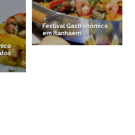
Festival Gastronômico
em Itanhaém
mico
#Agenda de Santos e região
atos