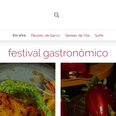
Preencha seus dados para receber toda sexta-
Em alta
Passeio de barco
Sereias da Vila
Surfe
de eventos e notícias da região.
festival gastronômico
20/08/2025
3
Quero receber novidad