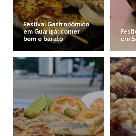
Festival Gastronômico
em Guarujá: comer
Festi
bem e barato
em S
9/05/2017
#Onde comer
#Outros