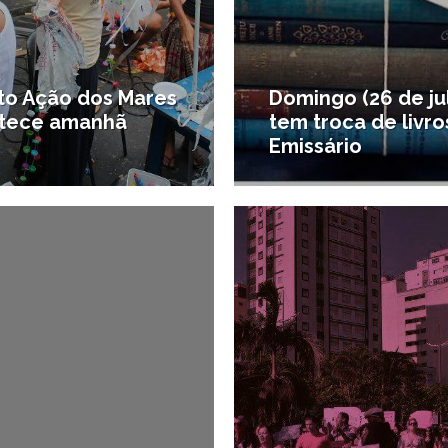
to Ação dos Mares
Domingo (26 de ju
tece amanhã
tem troca de livro
Emissário
3/03/2014
3
 de Santos e região
#Diversão