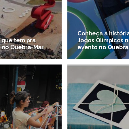
Conheça a históri
 que tem pra
Jogos Olímpicos n
r no Quebra-Mar
evento no Quebra
1/02/2016
2
são
#Destaques