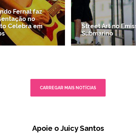
ndo Fernal faz
sentação no
eto Celebra em
Street Art no Emis
os
Submarino
 de Santos e região
#Economia criativa
CARREGAR MAIS NOTÍCIAS
Apoie o Juicy Santos