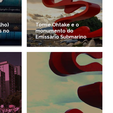
lho)
Tomie Ohtake e o
s no
monumento do
Emissário Submarino
1/10/2013
8/09/2013
#O que fazer em Santos