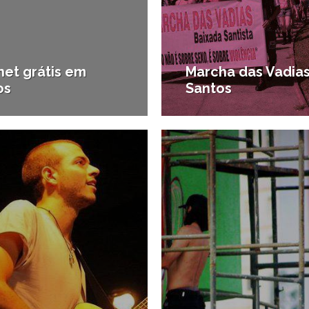
net grátis em
Marcha das Vadia
os
Santos
16/11/2012
1
os
#Notícias da região