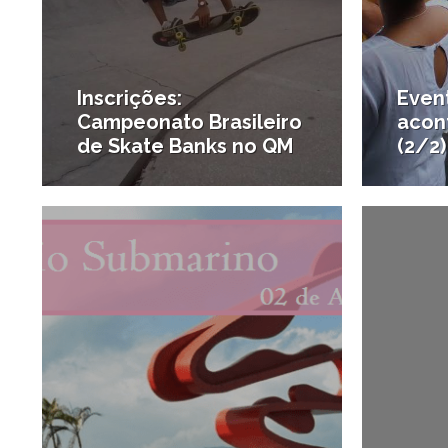
Inscrições:
Even
Campeonato Brasileiro
acon
de Skate Banks no QM
(2/2)
26/07/2014
#Esporte e saúde
#Agenda