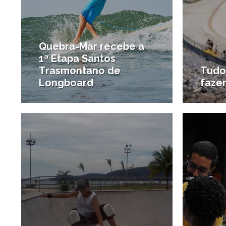
Quebra-Mar recebe a
1ª Etapa Santos
Trasmontano de
Tudo
Longboard
faze
19/03/2017
#Notícias da região
#Diver