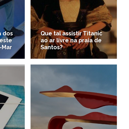
a dos
Que tal assistir Titanic
este
ao ar livre na praia de
-Mar
Santos?
4/07/2015
12/02/2015
#Cinema