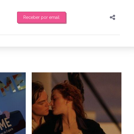
Receber por email
Pesquisar
Compartilhar
feira de manhã o resumo
Copiar o link
Enviar por Whatsapp
5/08/2024
19/11/2018
Publicar no Facebook
es
Publicar no X