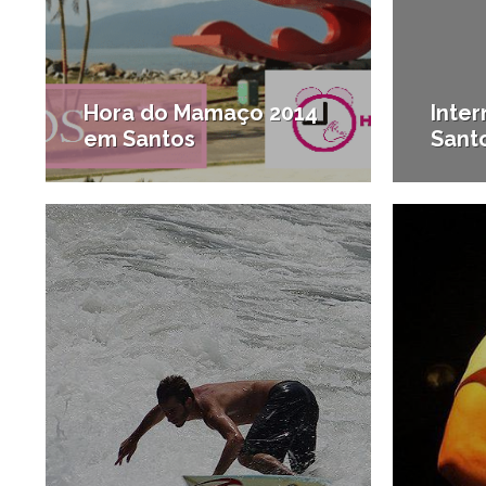
Hora do Mamaço 2014
Inter
em Santos
Sant
12/03/2013
#Notícias da região
#Serviç