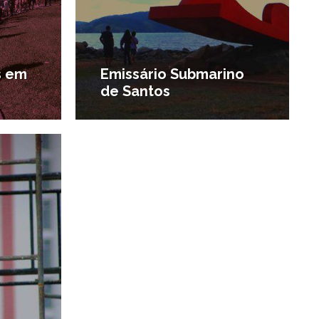
s em
Emissário Submarino
de Santos
3/10/2012
#O que fazer em Santos