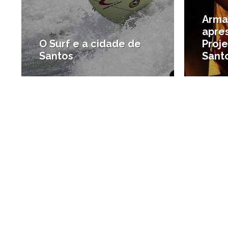
Arma
apre
O Surf e a cidade de
Proj
Santos
Sant
#Bem-estar
#Agenda