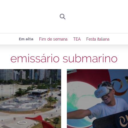
Preencha seus dados para receber toda sexta-
Em alta
Fim de semana
TEA
Festa italiana
de eventos e notícias da região.
emissário submarino
18/03/2025
2
Quero receber novidad