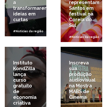
a
representam
transformarem
Santos em
ideias em
festival na
curtas
Coreia do
Sul
#Notícias da região
#Notícias da região
28/06/2025
28/06/2025
Instituto
Inscreva
KondZilla
sua
lança
produção
curso
audiovisual
gratuito
na Mostra
de
MABS de
economia
Cinema
criativa