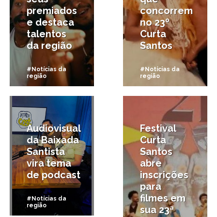
premiados
concorrem
e destaca
no 23º
talentos
Curta
da região
Santos
#Notícias da
#Notícias da
região
região
6/10/2025
11/09/2025
Audiovisual
Festival
da Baixada
Curta
Santista
Santos
vira tema
abre
de podcast
inscrições
para
filmes em
#Notícias da
região
sua 23ª