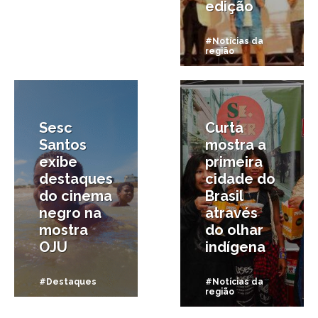
edição
#Notícias da
região
2/09/2025
30/08/2025
Sesc
Curta
Santos
mostra a
exibe
primeira
destaques
cidade do
do cinema
Brasil
negro na
através
mostra
do olhar
OJU
indígena
#Destaques
#Notícias da
região
26/08/2025
22/08/2025