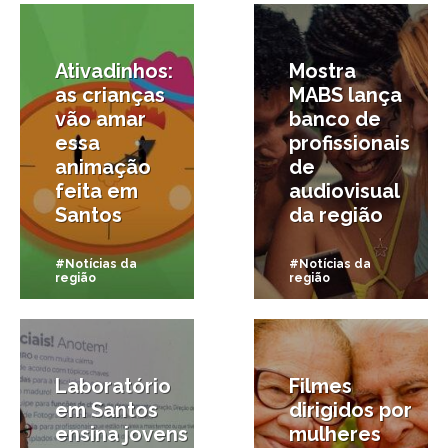
Ativadinhos:
Mostra
as crianças
MABS lança
vão amar
banco de
essa
profissionais
animação
de
feita em
audiovisual
Santos
da região
#Notícias da
#Notícias da
região
região
14/08/2025
6/08/2025
Laboratório
Filmes
em Santos
dirigidos por
ensina jovens
mulheres