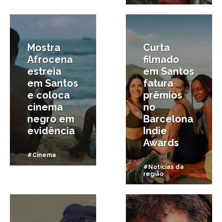
12/03/2026
13/02/2026
Mostra
Curta
Afrocena
filmado
estreia
em Santos
em Santos
fatura
e coloca
prêmios
cinema
no
negro em
Barcelona
evidência
Indie
Awards
#Cinema
#Notícias da
região
10/02/2026
1/02/2026