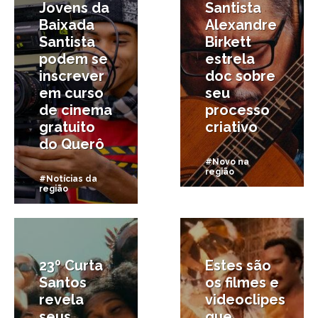
Jovens da
Santista
Baixada
Alexandre
Santista
Birkett
podem se
estrela
inscrever
doc sobre
em curso
seu
de cinema
processo
gratuito
criativo
do Querô
#Novo na
região
#Notícias da
região
11/11/2025
29/10/2025
23º Curta
Estes são
Santos
os filmes e
revela
videoclipes
seus
que