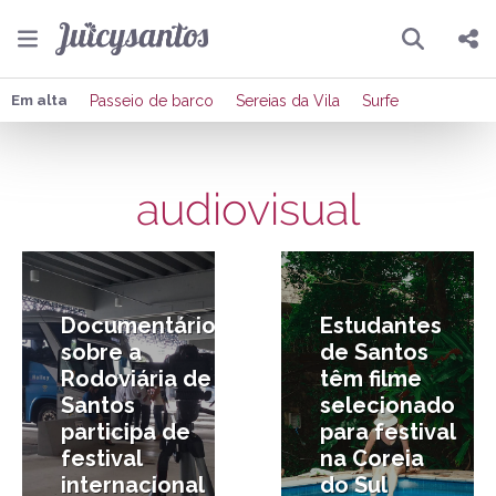
Pesquisar
Compartilhar
Em alta
Passeio de barco
Sereias da Vila
Surfe
Copiar o link
audiovisual
Enviar por Whatsapp
30/06/2026
18/06/2026
Publicar no Facebook
Publicar no X
Documentário
Estudantes
sobre a
de Santos
Rodoviária de
têm filme
Santos
selecionado
participa de
para festival
festival
na Coreia
internacional
do Sul