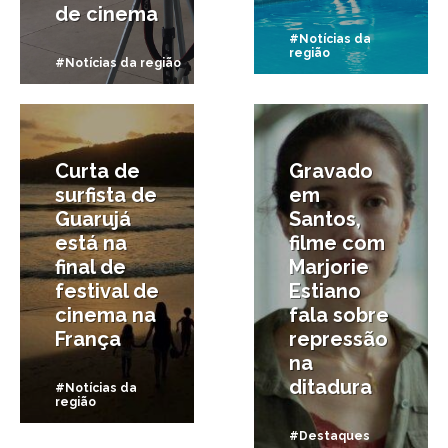
de cinema
#Notícias da
região
#Notícias da região
3/06/2026
1/06/2026
Curta de
Gravado
surfista de
em
Guarujá
Santos,
está na
filme com
final de
Marjorie
festival de
Estiano
cinema na
fala sobre
França
repressão
na
ditadura
#Notícias da
região
#Destaques