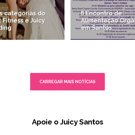
s categorias do
II Encontro de
: Fitness e Juicy
Alimentação Orgâ
ing
em Santos
o
#Agenda de Santos e regiã
CARREGAR MAIS NOTÍCIAS
Apoie o Juicy Santos