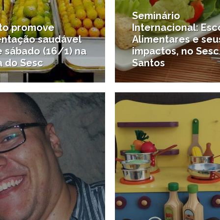
Seminário
to promove
Internacional: Esc
entação saudável
Alimentares e seu
e sábado (16/1) na
impactos, no Sesc
a do Sesc
Santos
5/02/2015
2
 para crianças
#Notícias da região