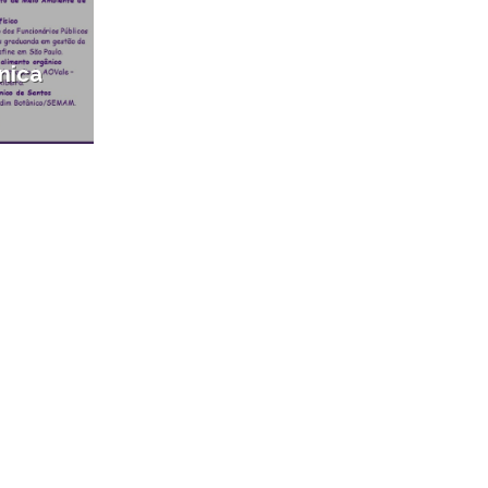
nica
o