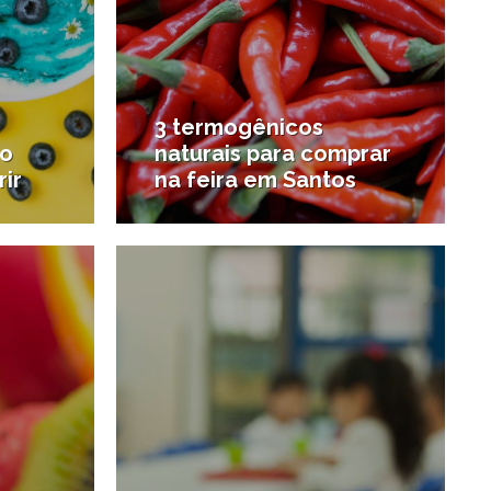
3 termogênicos
 o
naturais para comprar
ir
na feira em Santos
5/04/2016
24/02/2016
#Esporte e saúde