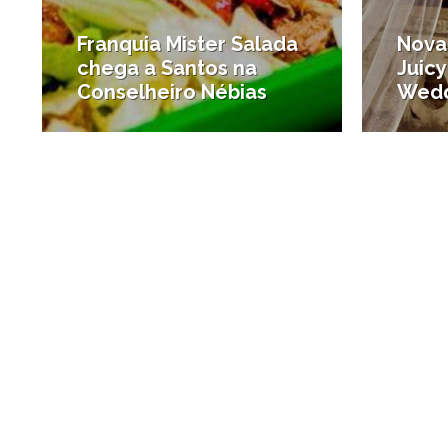
Franquia Mister Salada
Nova
chega a Santos na
Juicy
Conselheiro Nébias
Wedd
#Onde comer
#Opiniã