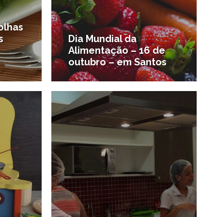
olhas
s
Dia Mundial da
Alimentação – 16 de
outubro – em Santos
4/08/2014
1/05/2014
#Agenda de Santos e região