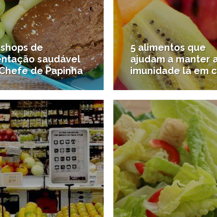
shops de
5 alimentos que
entação saudável
ajudam a manter 
Chefe de Papinha
imunidade lá em 
14/01/2016
2
ra e Inovação
#Esporte e saúde