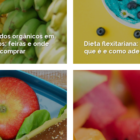
 dos orgânicos em
s: feiras e onde
Dieta flexitariana:
 comprar
que é e como ader
6/01/2017
2
yle
#Esporte e saúde