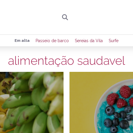
Preencha seus dados para receber toda sexta-
Em alta
Passeio de barco
Sereias da Vila
Surfe
de eventos e notícias da região.
alimentação saudavel
17/09/2018
2
Quero receber novidad