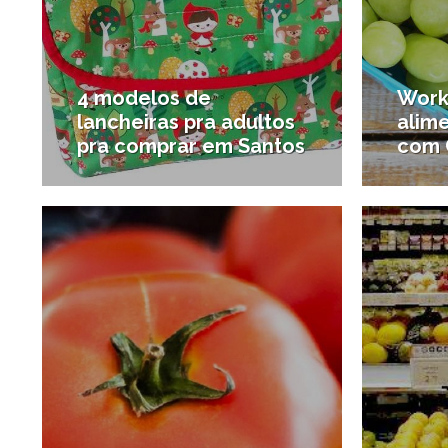
4 modelos de
Work
lancheiras pra adultos
alim
pra comprar em Santos
com 
28/01/2016
#Esporte e saúde
#Carrei