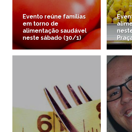
Evento reúne famílias
Even
em torno de
alim
alimentação saudável
nest
neste sábado (30/1)
Praç
26/09/2015
#Santos para crianças
#Santos