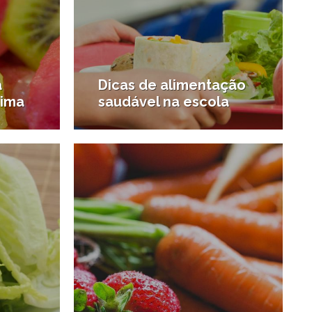
a
Dicas de alimentação
cima
saudável na escola
7/10/2015
15/10/2015
#Santos para crianças