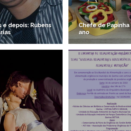
s e depois: Rubens
Chefe de Papinha 
rias
ano
17/11/2013
1
star
#Notícias da região