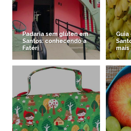
Padaria sem glúten em
Guia
Santos: conhecendo a
Santo
Fatéri
mais
8/02/2017
#Novidades gastronômicas
#Lifest