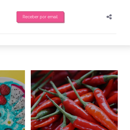
Receber por email
Pesquisar
Compartilhar
feira de manhã o resumo
Copiar o link
Enviar por Whatsapp
7/08/2018
7/05/2018
Publicar no Facebook
es
Publicar no X