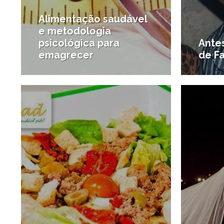
Alimentação saudável
e metodologia
psicológica para
Ante
emagrecer
de Fa
13/12/2013
#Lifestyle
#Bem-e