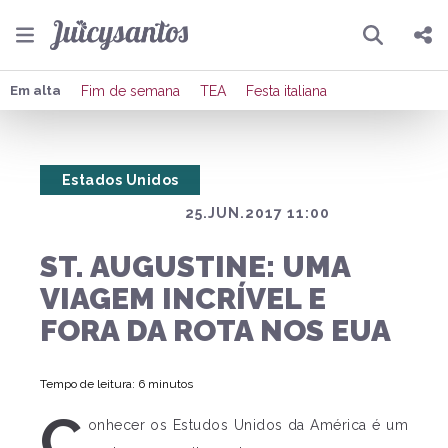
Pesquisar
Compartilhar
Em alta
Fim de semana
TEA
Festa italiana
Copiar o link
Estados Unidos
Enviar por Whatsapp
25.JUN.2017 11:00
Publicar no Facebook
ST. AUGUSTINE: UMA
Publicar no X
VIAGEM INCRÍVEL E
FORA DA ROTA NOS EUA
Tempo de leitura: 6 minutos
C
onhecer os Estudos Unidos da América é um