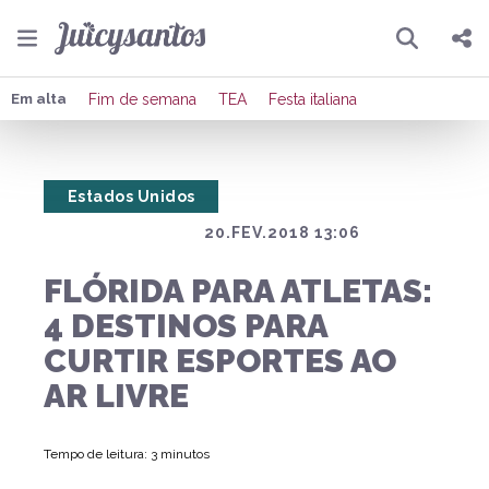
Pesquisar
Compartilhar
Em alta
Fim de semana
TEA
Festa italiana
Copiar o link
Estados Unidos
Enviar por Whatsapp
20.FEV.2018 13:06
Publicar no Facebook
FLÓRIDA PARA ATLETAS:
Publicar no X
4 DESTINOS PARA
CURTIR ESPORTES AO
AR LIVRE
Tempo de leitura: 3 minutos