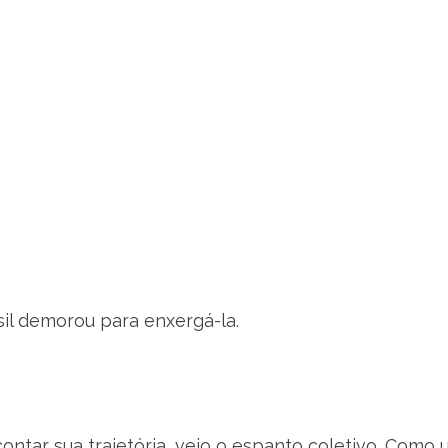
il demorou para enxergá-la.
ntar sua trajetória, veio o espanto coletivo. Como u