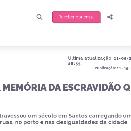
Receber por email
Pesquisar
Compartilhar
ber toda sexta-feira de manhã o resumo
.
Copiar o link
Última atualização:
11-05-
Enviar por Whatsapp
18:55
Publicação:
11-05-
Publicar no Facebook
receber novidades
 MEMÓRIA DA ESCRAVIDÃO 
Publicar no X
atravessou um século em Santos carregando u
 ruas, no porto e nas desigualdades da cidade