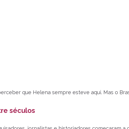
perceber que Helena sempre esteve aqui. Mas o Bras
re séculos
isadores, jornalistas e historiadores começaram a co