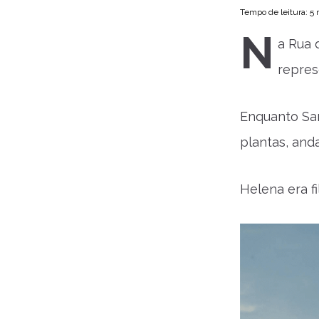
Tempo de leitura: 5
N
a Rua 
repres
Enquanto San
plantas, and
Helena era f