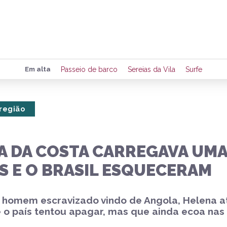
Preencha seus dados para rece
Em alta
Passeio de barco
Sereias da Vila
Surfe
de eventos e notícias da região
 região
Quero 
A DA COSTA CARREGAVA UMA
S E O BRASIL ESQUECERAM
m homem escravizado vindo de Angola, Helena 
e o país tentou apagar, mas que ainda ecoa nas