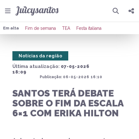
Pesquisar
Compartilhar
Em alta
Fim de semana
TEA
Festa italiana
Copiar o link
Notícias da região
Enviar por Whatsapp
Última atualização:
07-05-2026
Publicar no Facebook
18:09
Publicação:
06-05-2026 16:10
Publicar no X
SANTOS TERÁ DEBATE
SOBRE O FIM DA ESCALA
6×1 COM ERIKA HILTON