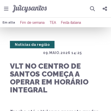
Pesquisar
Compartilhar
Em alta
Fim de semana
TEA
Festa italiana
Copiar o link
Notícias da região
Enviar por Whatsapp
09.MAIO.2026 14:25
Publicar no Facebook
VLT NO CENTRO DE
Publicar no X
SANTOS COMEÇA A
OPERAR EM HORÁRIO
INTEGRAL