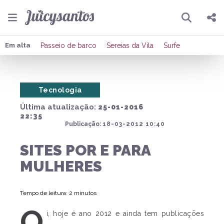
Pesquisar
Compartilhar
Em alta
Passeio de barco
Sereias da Vila
Surfe
Copiar o link
Tecnologia
Enviar por Whatsapp
Última atualização:
25-01-2016
Publicar no Facebook
22:35
Publicação:
18-03-2012 10:40
Publicar no X
SITES POR E PARA
MULHERES
Tempo de leitura: 2 minutos
O
i, hoje é ano 2012 e ainda tem publicações