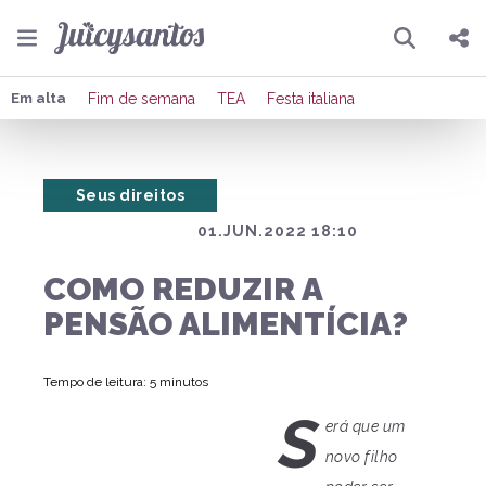
Pesquisar
Compartilhar
Em alta
Fim de semana
TEA
Festa italiana
Copiar o link
Seus direitos
Enviar por Whatsapp
01.JUN.2022 18:10
Publicar no Facebook
COMO REDUZIR A
Publicar no X
PENSÃO ALIMENTÍCIA?
Tempo de leitura: 5 minutos
S
erá que um
novo filho