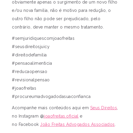
obviamente apenas o surgimento de um novo filho
e/ou nova família, não é motivo para redução, o
outro filho não pode ser prejudicado, pelo
contrário, deve manter o mesmo tratamento.
#semjuridiquescomjoaofreitas
#seusdireitosjuicy
#direitodefamilia
#pensaoalimenticia
#reducaopensao
#revisionalpensao
#joaofreitas
#procureumadvogadodasuaconfianca
Acompanhe mais conteúdos aqui em
Seus Direitos
,
no Instagram @
joaofreitas.oficial
e
no Facebook
João Freitas Advogados Associados
.